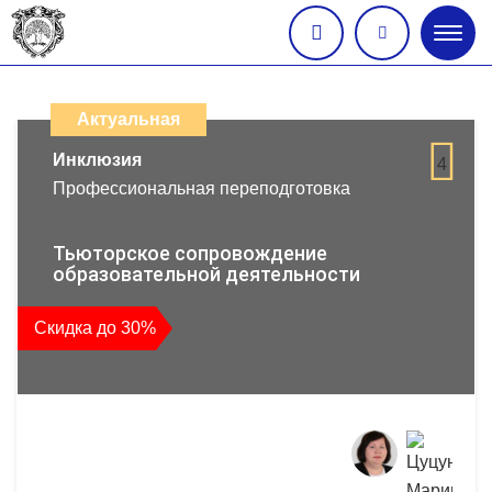
Глав
меню
Каталог
дистанционных
Актуальная
образовательных
Инклюзия
4
Профессиональная переподготовка
программ
повышения
Тьюторское сопровождение
образовательной деятельности
квалификации
Скидка до 30%
и
профессиональной
переподготовки