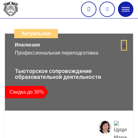
Глав
меню
Каталог
дистанционных
Актуальная
образовательных
Инклюзия
4
Профессиональная переподготовка
программ
повышения
Тьюторское сопровождение
образовательной деятельности
квалификации
Скидка до 30%
и
профессиональной
переподготовки