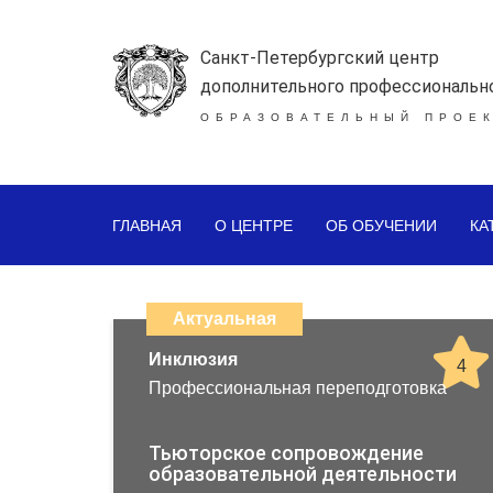
Санкт-Петербургский центр
дополнительного профессиональн
ОБРАЗОВАТЕЛЬНЫЙ ПРОЕК
ГЛАВНАЯ
О ЦЕНТРЕ
ОБ ОБУЧЕНИИ
КА
Каталог
дистанционных
Актуальная
образовательных
Инклюзия
4
Профессиональная переподготовка
программ
повышения
Тьюторское сопровождение
образовательной деятельности