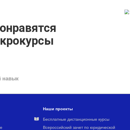
онравятся
икрокурсы
й навык
Наши проекты
я
Бесплатные дистанционные курсы
е
Всероссийский зачет по юридической