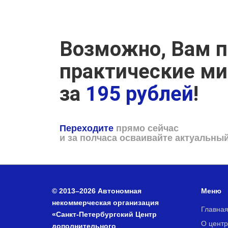
Возможно, Вам п
практические м
за
195 рублей
!
Переходите
прямо сейчас
и за полчаса осваивайте актуальны
© 2013–2026 Автономная
Меню
некоммерческая организация
Главна
«Санкт-Петербургский Центр
О центр
дополнительного