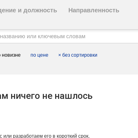
дение и должность
Направленность
 новизне
по цене
×
без сортировки
м ничего не нашлось
с или разработаем его в короткий срок.