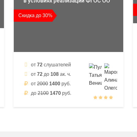
в условиях реализации ФГОС ОО
Скидка до 30%
от
72
слушателей
от
72
до
108
ак. ч.
от
2000
1400
руб.
до
2100
1470
руб.