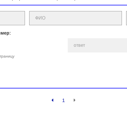
имер:
страницу
1