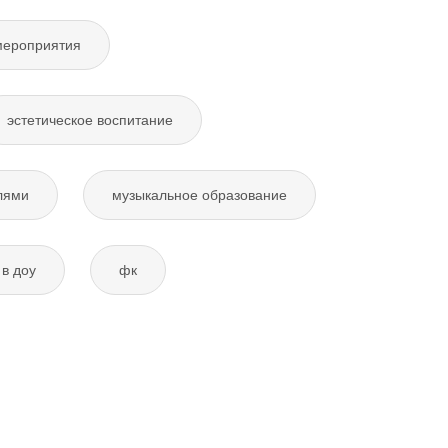
мероприятия
эстетическое воспитание
лями
музыкальное образование
в доу
фк