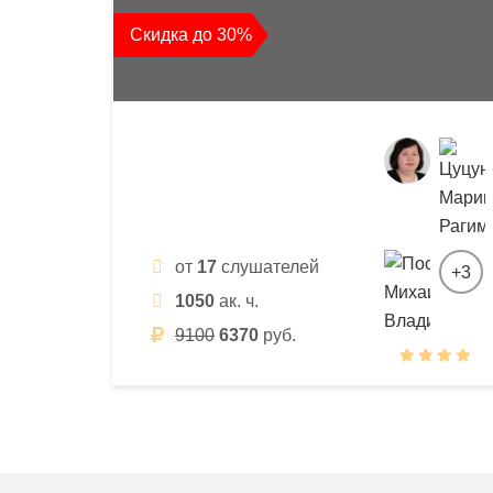
квалификации
Скидка до 30%
и
профессиональной
переподготовки
от
17
слушателей
+3
1050
ак. ч.
9100
6370
руб.