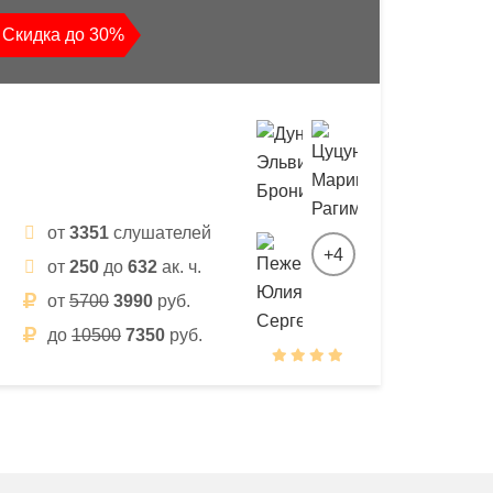
Скидка до 30%
от
3351
слушателей
+4
от
250
до
632
ак. ч.
от
5700
3990
руб.
до
10500
7350
руб.