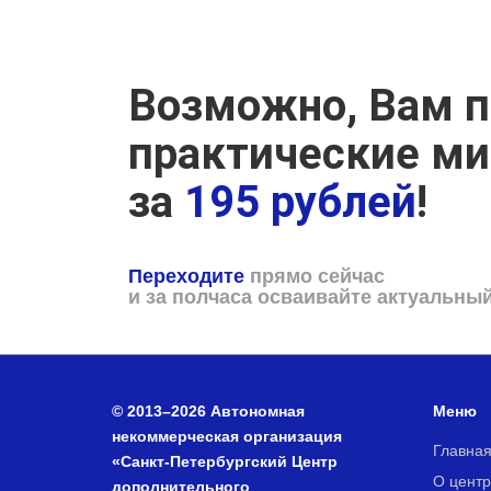
Возможно, Вам п
практические м
за
195 рублей
!
Переходите
прямо сейчас
и за полчаса осваивайте актуальны
© 2013–2026 Автономная
Меню
некоммерческая организация
Главна
«Санкт-Петербургский Центр
О центр
дополнительного