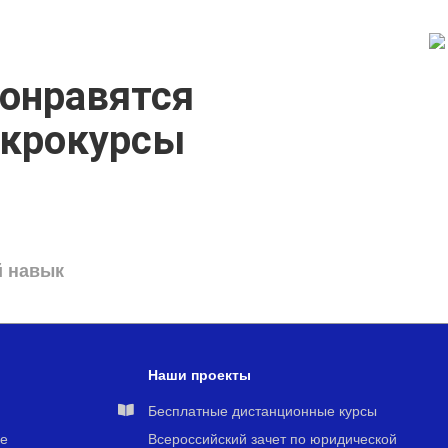
онравятся
икрокурсы
й навык
Наши проекты
я
Бесплатные дистанционные курсы
е
Всероссийский зачет по юридической