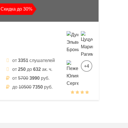
Скидка до 30%
от
3351
слушателей
+4
от
250
до
632
ак. ч.
от
5700
3990
руб.
до
10500
7350
руб.