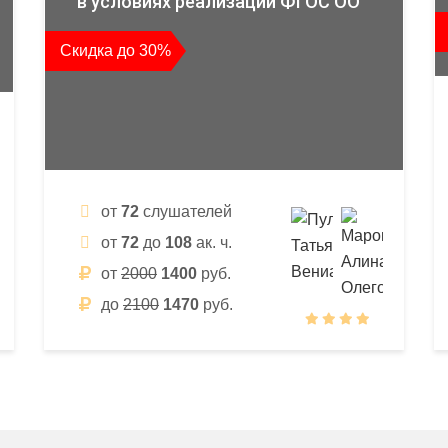
в условиях реализации ФГОС ОО
Скидка до 30%
от
72
слушателей
от
72
до
108
ак. ч.
от
2000
1400
руб.
до
2100
1470
руб.