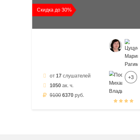
квалификации
Скидка до 30%
и
профессиональной
переподготовки
от
17
слушателей
+3
1050
ак. ч.
9100
6370
руб.