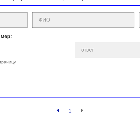
имер:
страницу
1