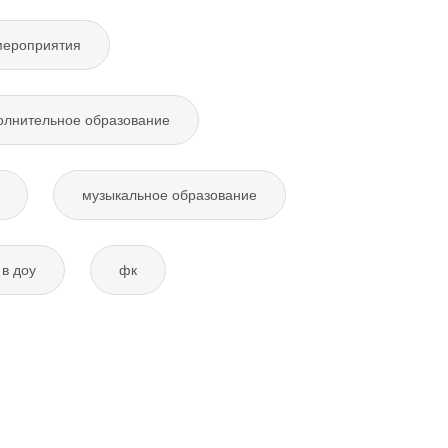
мероприятия
олнительное образование
музыкальное образование
в доу
фк