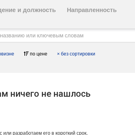
дение и должность
Направленность
овизне
по цене
×
без сортировки
м ничего не нашлось
с или разработаем его в короткий срок.