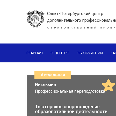
Санкт-Петербургский центр
дополнительного профессиональн
ОБРАЗОВАТЕЛЬНЫЙ ПРОЕК
ГЛАВНАЯ
О ЦЕНТРЕ
ОБ ОБУЧЕНИИ
КА
Каталог
дистанционных
Актуальная
образовательных
Инклюзия
4
Профессиональная переподготовка
программ
повышения
Тьюторское сопровождение
образовательной деятельности