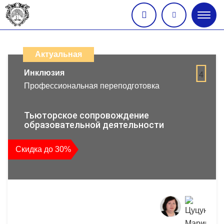
Глав
меню
Каталог
дистанционных
Актуальная
образовательных
Инклюзия
4
Профессиональная переподготовка
программ
повышения
Тьюторское сопровождение
образовательной деятельности
квалификации
Скидка до 30%
и
профессиональной
переподготовки