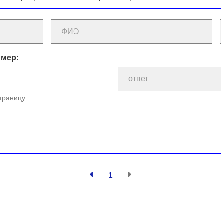
имер:
страницу
1