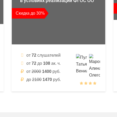
в условиях реализации ФГОС ОО
Скидка до 30%
от
72
слушателей
от
72
до
108
ак. ч.
от
2000
1400
руб.
до
2100
1470
руб.