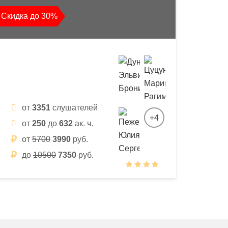
Скидка до 30%
от
3351
слушателей
+4
от
250
до
632
ак. ч.
от
5700
3990
руб.
до
10500
7350
руб.