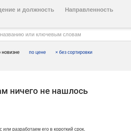
дение и должность
Направленность
 новизне
по цене
×
без сортировки
м ничего не нашлось
с или разработаем его в короткий срок.