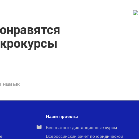
онравятся
икрокурсы
й навык
Наши проекты
я
Бесплатные дистанционные курсы
е
Всероссийский зачет по юридической