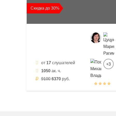
квалификации
Скидка до 30%
и
профессиональной
переподготовки
от
17
слушателей
+3
1050
ак. ч.
9100
6370
руб.