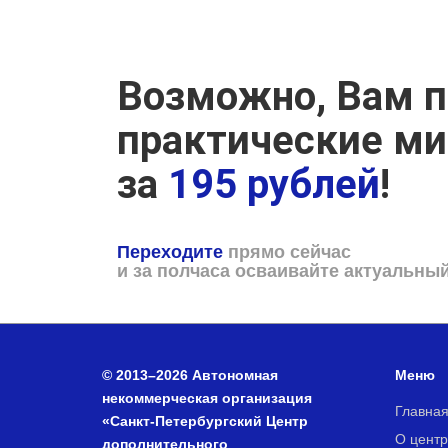
Возможно, Вам п
практические м
за
195 рублей
!
Переходите
прямо сейчас
и за полчаса осваивайте актуальны
© 2013–2026 Автономная
Меню
некоммерческая организация
Главна
«Санкт-Петербургский Центр
О центр
дополнительного