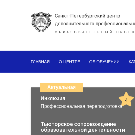
Санкт-Петербургский центр
дополнительного профессиональн
ОБРАЗОВАТЕЛЬНЫЙ ПРОЕК
ГЛАВНАЯ
О ЦЕНТРЕ
ОБ ОБУЧЕНИИ
КА
Каталог
дистанционных
Актуальная
образовательных
Инклюзия
4
Профессиональная переподготовка
программ
повышения
Тьюторское сопровождение
образовательной деятельности