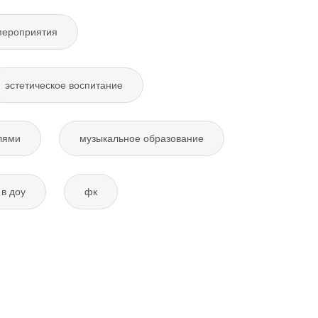
мероприятия
эстетическое воспитание
лями
музыкальное образование
в доу
фк