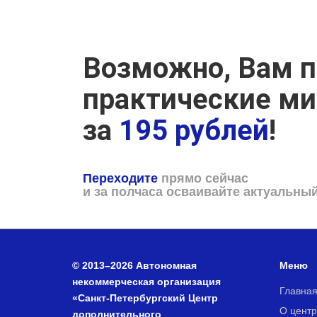
Возможно, Вам п
практические м
за
195 рублей
!
Переходите
прямо сейчас
и за полчаса осваивайте актуальны
© 2013–2026 Автономная
Меню
некоммерческая организация
Главна
«Санкт-Петербургский Центр
О центр
дополнительного