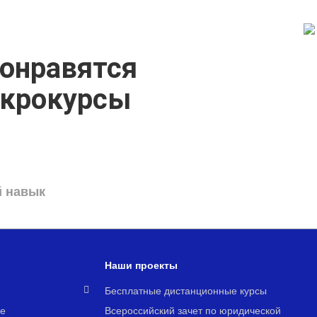
онравятся
икрокурсы
й навык
Наши проекты
я
Бесплатные дистанционные курсы
е
Всероссийский зачет по юридической