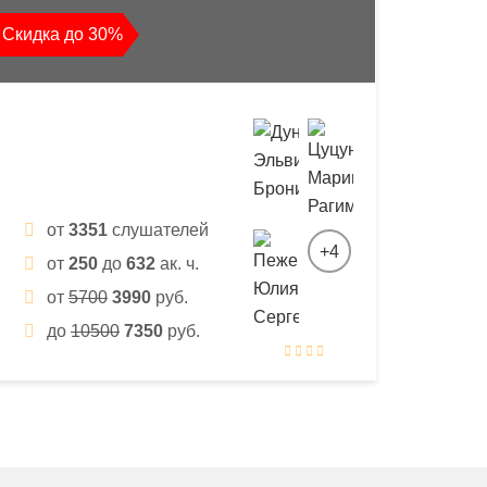
Скидка до 30%
от
3351
слушателей
+4
от
250
до
632
ак. ч.
от
5700
3990
руб.
до
10500
7350
руб.