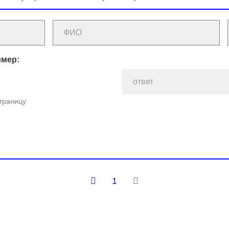
имер:
страницу
1