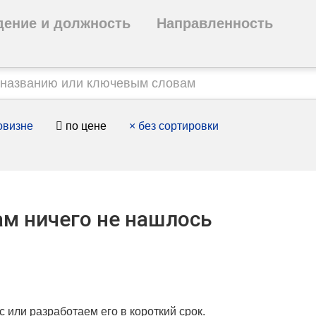
дение и должность
Направленность
овизне
по цене
×
без сортировки
м ничего не нашлось
с или разработаем его в короткий срок.