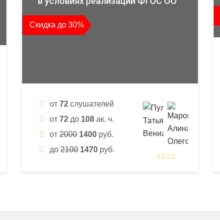
в условиях реализации ФГОС ОО
Скидка до 30%
от
72
слушателей
от
72
до
108
ак. ч.
от
2000
1400
руб.
до
2100
1470
руб.