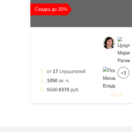
квалификации
Скидка до 30%
и
профессиональной
переподготовки
от
17
слушателей
+3
1050
ак. ч.
9100
6370
руб.