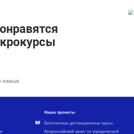
онравятся
икрокурсы
й навык
Наши проекты
я
Бесплатные дистанционные курсы
е
Всероссийский зачет по юридической