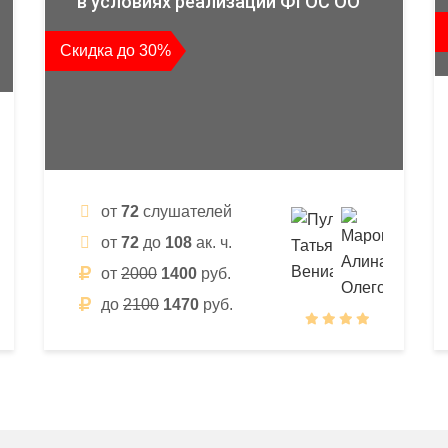
в условиях реализации ФГОС ОО
Скидка до 30%
от
72
слушателей
от
72
до
108
ак. ч.
от
2000
1400
руб.
до
2100
1470
руб.