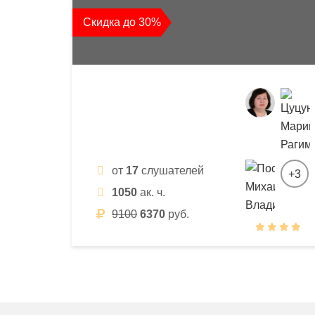
квалификации
Скидка до 30%
и
профессиональной
переподготовки
от
17
слушателей
+3
1050
ак. ч.
9100
6370
руб.