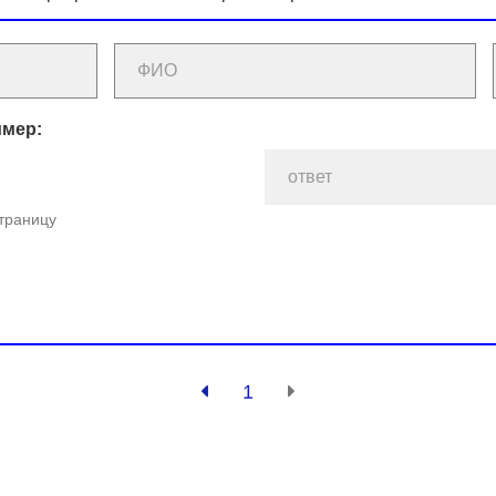
имер:
страницу
1