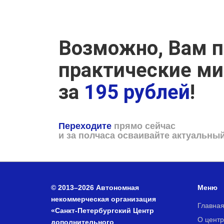
Возможно, Вам п
практические м
за
195 рублей
!
Переходите
прямо сейчас
и за полчаса осваивайте актуальны
© 2013–2026 Автономная
Меню
некоммерческая организация
Главна
«Санкт-Петербургский Центр
О центр
дополнительного