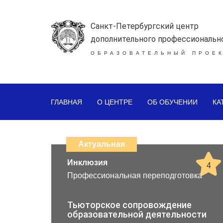
Санкт-Петербургский центр
дополнительного профессиональн
ОБРАЗОВАТЕЛЬНЫЙ ПРОЕК
ГЛАВНАЯ
О ЦЕНТРЕ
ОБ ОБУЧЕНИИ
КА
Каталог
дистанционных
Актуальная
образовательных
Инклюзия
4
Профессиональная переподготовка
программ
повышения
Тьюторское сопровождение
образовательной деятельности