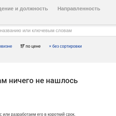
дение и должность
Направленность
овизне
по цене
×
без сортировки
м ничего не нашлось
с или разработаем его в короткий срок.