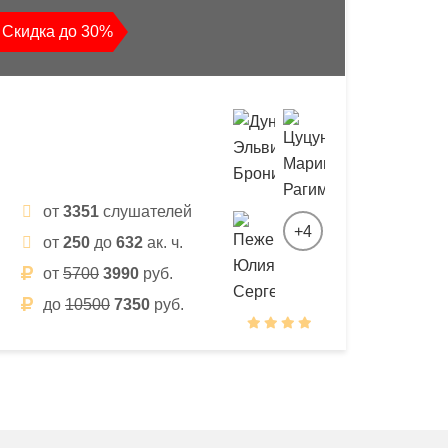
Скидка до 30%
от
3351
слушателей
+4
от
250
до
632
ак. ч.
от
5700
3990
руб.
до
10500
7350
руб.