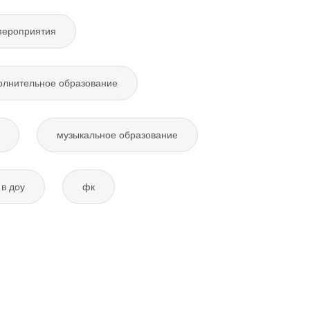
мероприятия
олнительное образование
музыкальное образование
в доу
фк