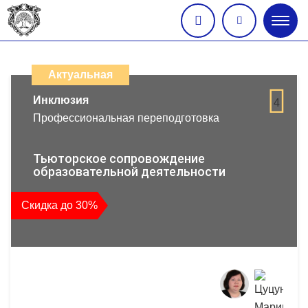
Глав
меню
Каталог
дистанционных
Актуальная
образовательных
Инклюзия
4
Профессиональная переподготовка
программ
повышения
Тьюторское сопровождение
образовательной деятельности
квалификации
Скидка до 30%
и
профессиональной
переподготовки