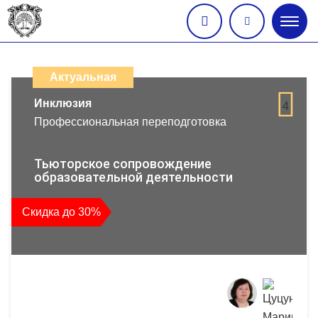
Глав
меню
Каталог
дистанционных
Актуальная
образовательных
Инклюзия
4
Профессиональная переподготовка
программ
повышения
Тьюторское сопровождение
образовательной деятельности
квалификации
Скидка до 30%
и
профессиональной
переподготовки