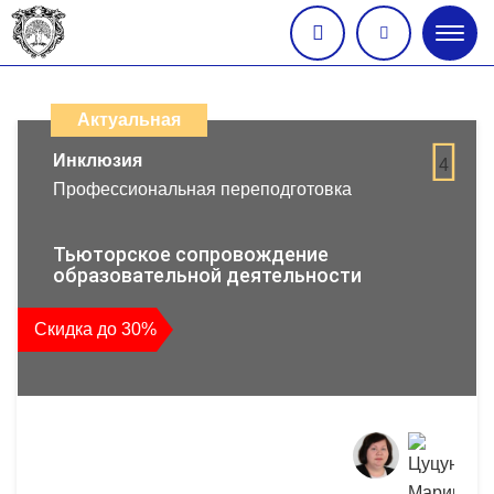
Глав
меню
Каталог
дистанционных
Актуальная
образовательных
Инклюзия
4
Профессиональная переподготовка
программ
повышения
Тьюторское сопровождение
образовательной деятельности
квалификации
Скидка до 30%
и
профессиональной
переподготовки