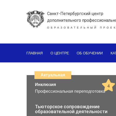
Санкт-Петербургский центр
дополнительного профессиональн
ОБРАЗОВАТЕЛЬНЫЙ ПРОЕК
ГЛАВНАЯ
О ЦЕНТРЕ
ОБ ОБУЧЕНИИ
КА
Каталог
дистанционных
Актуальная
образовательных
Инклюзия
4
Профессиональная переподготовка
программ
повышения
Тьюторское сопровождение
образовательной деятельности