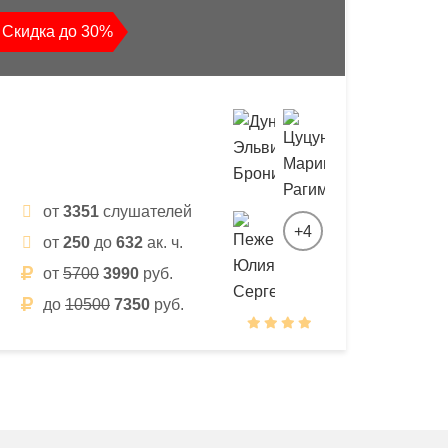
Скидка до 30%
от
3351
слушателей
+4
от
250
до
632
ак. ч.
от
5700
3990
руб.
до
10500
7350
руб.