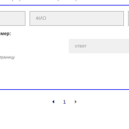
имер:
страницу
1