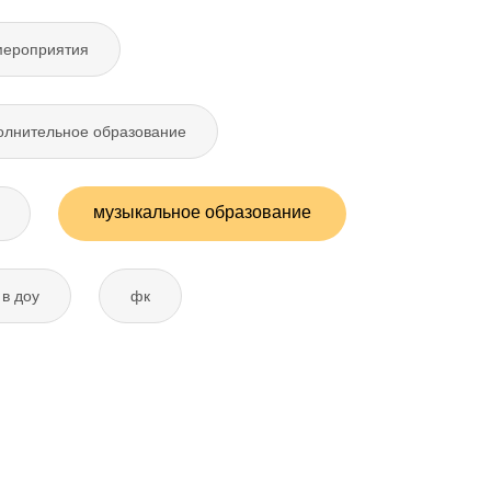
мероприятия
олнительное образование
музыкальное образование
в доу
фк