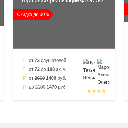
в условиях реализации ФГОС ОО
Скидка до 30%
от
72
слушателей
от
72
до
108
ак. ч.
от
2000
1400
руб.
до
2100
1470
руб.