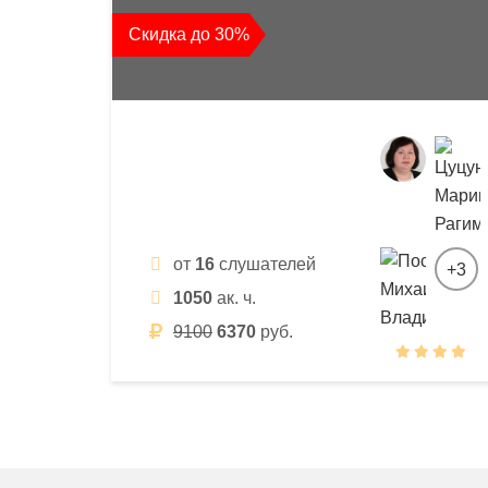
квалификации
Скидка до 30%
и
профессиональной
переподготовки
от
16
слушателей
+3
1050
ак. ч.
9100
6370
руб.