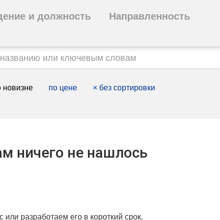
дение и должность
Направленность
 новизне
по цене
×
без сортировки
м ничего не нашлось
с или разработаем его в короткий срок.