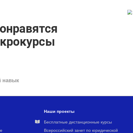
онравятся
икрокурсы
й навык
Наши проекты
я
Бесплатные дистанционные курсы
е
Всероссийский зачет по юридической