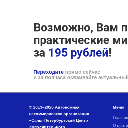
Возможно, Вам п
практические м
за
195 рублей
!
Переходите
прямо сейчас
и за полчаса осваивайте актуальны
© 2013–2026 Автономная
Меню
некоммерческая организация
Главна
«Санкт-Петербургский Центр
О центр
дополнительного