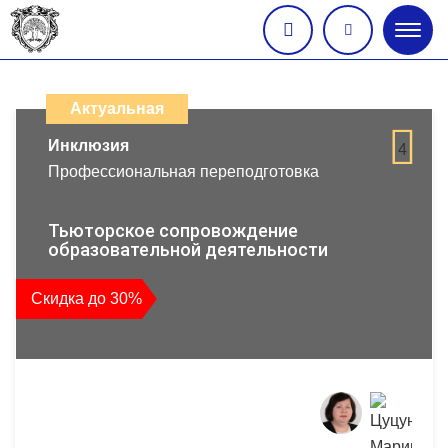
Глав
меню
Каталог
дистанционных
Актуальная
образовательных
Инклюзия
4
Профессиональная переподготовка
программ
повышения
Тьюторское сопровождение
образовательной деятельности
квалификации
Скидка до 30%
и
профессиональной
переподготовки