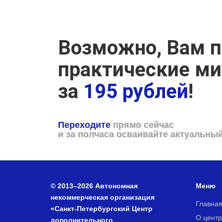
Возможно, Вам п
практические м
за
195 рублей
!
Переходите
прямо сейчас
и за полчаса осваивайте актуальны
© 2013–2026 Автономная
Меню
некоммерческая организация
Главна
«Санкт-Петербургский Центр
О центр
дополнительного