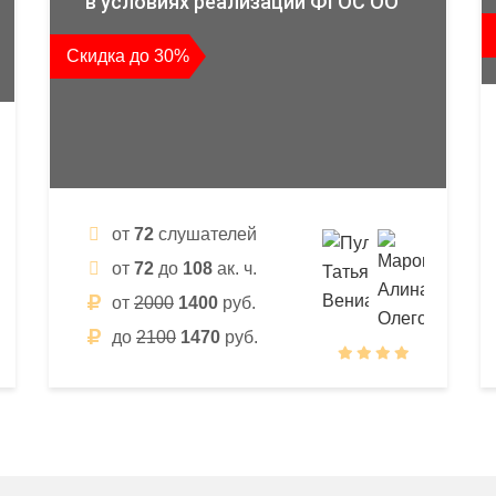
в условиях реализации ФГОС ОО
Скидка до 30%
от
72
слушателей
от
72
до
108
ак. ч.
от
2000
1400
руб.
до
2100
1470
руб.