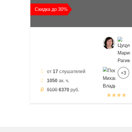
квалификации
Скидка до 30%
и
профессиональной
переподготовки
от
17
слушателей
+3
1050
ак. ч.
9100
6370
руб.