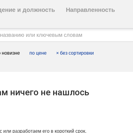
дение и должность
Направленность
 новизне
по цене
×
без сортировки
м ничего не нашлось
с или разработаем его в короткий срок.