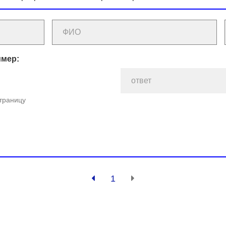
имер:
страницу
1