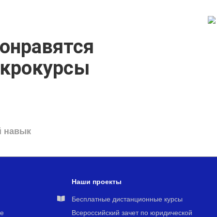
онравятся
икрокурсы
й навык
Наши проекты
я
Бесплатные дистанционные курсы
е
Всероссийский зачет по юридической