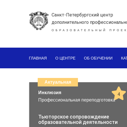
Санкт-Петербургский центр
дополнительного профессиональн
ОБРАЗОВАТЕЛЬНЫЙ ПРОЕК
ГЛАВНАЯ
О ЦЕНТРЕ
ОБ ОБУЧЕНИИ
КА
Каталог
дистанционных
Актуальная
образовательных
Инклюзия
4
Профессиональная переподготовка
программ
повышения
Тьюторское сопровождение
образовательной деятельности