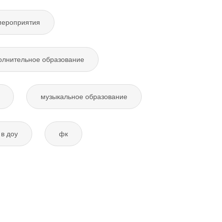
мероприятия
олнительное образование
музыкальное образование
в доу
фк