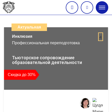
Глав
меню
Каталог
дистанционных
Актуальная
образовательных
Инклюзия
4
Профессиональная переподготовка
программ
повышения
Тьюторское сопровождение
образовательной деятельности
квалификации
Скидка до 30%
и
профессиональной
переподготовки