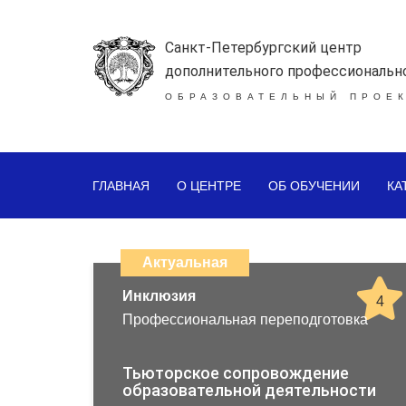
Санкт-Петербургский центр
дополнительного профессиональн
ОБРАЗОВАТЕЛЬНЫЙ ПРОЕК
ГЛАВНАЯ
О ЦЕНТРЕ
ОБ ОБУЧЕНИИ
КА
Каталог
дистанционных
Актуальная
образовательных
Инклюзия
4
Профессиональная переподготовка
программ
повышения
Тьюторское сопровождение
образовательной деятельности