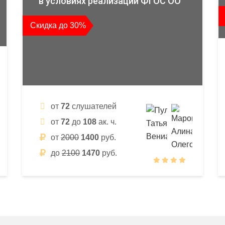
в условиях реализации ФГОС ОО
Скидка до 30%
от
72
слушателей
от
72
до
108
ак. ч.
от
2000
1400
руб.
до
2100
1470
руб.