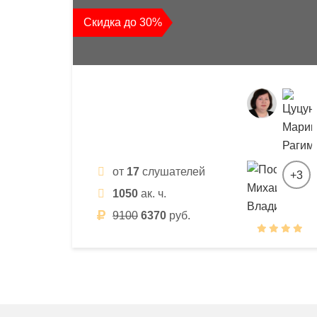
квалификации
Скидка до 30%
и
профессиональной
переподготовки
от
17
слушателей
+3
1050
ак. ч.
9100
6370
руб.