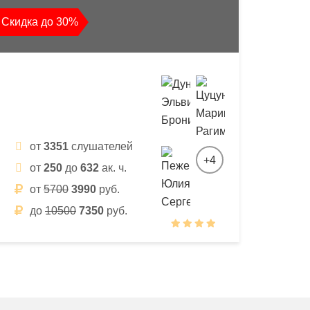
Скидка до 30%
от
3351
слушателей
+4
от
250
до
632
ак. ч.
от
5700
3990
руб.
до
10500
7350
руб.