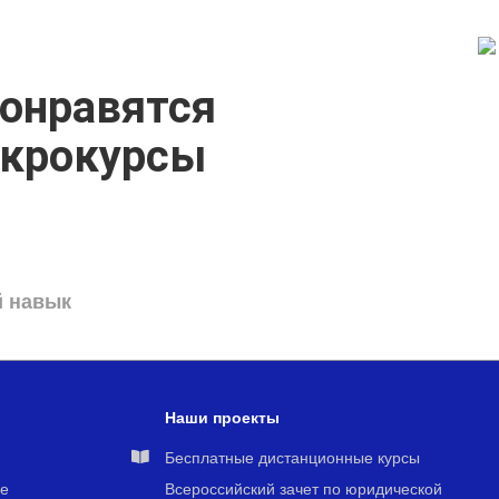
онравятся
икрокурсы
й навык
Наши проекты
я
Бесплатные дистанционные курсы
е
Всероссийский зачет по юридической