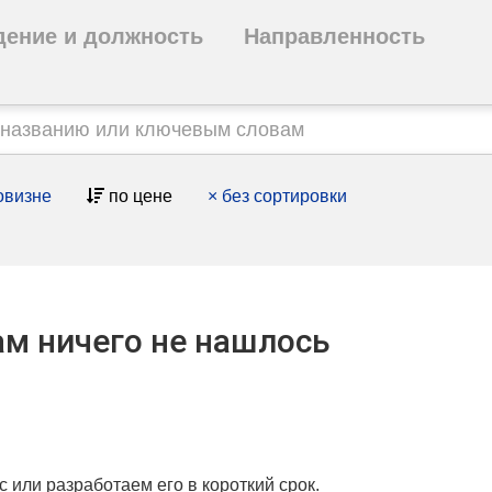
дение и должность
Направленность
овизне
по цене
×
без сортировки
м ничего не нашлось
с или разработаем его в короткий срок.