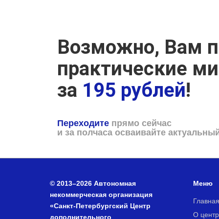
Возможно, Вам п
практические м
за
195 рублей
!
Переходите
прямо сейчас
и за полчаса осваивайте актуальны
© 2013–2026 Автономная
Меню
некоммерческая организация
Главна
«Санкт-Петербургский Центр
О центр
дополнительного