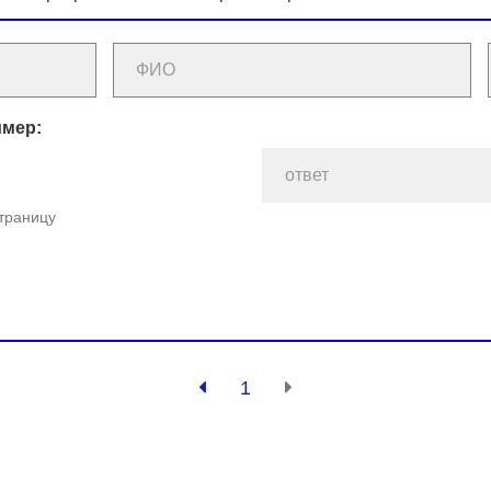
имер:
страницу
1