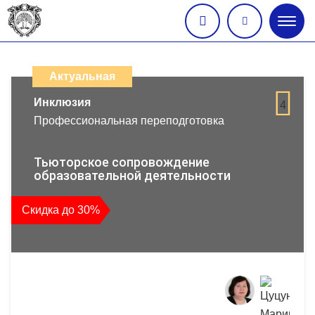
Глав
меню
Каталог
дистанционных
Актуальная
образовательных
Инклюзия
4
Профессиональная переподготовка
программ
повышения
Тьюторское сопровождение
образовательной деятельности
квалификации
Скидка до 30%
и
профессиональной
переподготовки