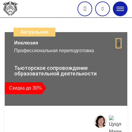
Глав
меню
Каталог
дистанционных
Актуальная
образовательных
Инклюзия
4
Профессиональная переподготовка
программ
повышения
Тьюторское сопровождение
образовательной деятельности
квалификации
Скидка до 30%
и
профессиональной
переподготовки