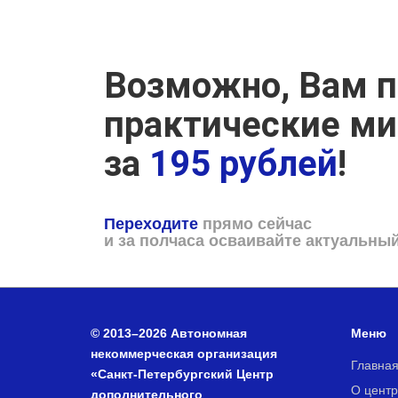
Возможно, Вам п
практические м
за
195 рублей
!
Переходите
прямо сейчас
и за полчаса осваивайте актуальны
© 2013–2026 Автономная
Меню
некоммерческая организация
Главна
«Санкт-Петербургский Центр
О центр
дополнительного