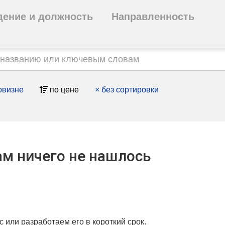
дение и должность
Направленность
овизне
по цене
×
без сортировки
м ничего не нашлось
с или разработаем его в короткий срок.