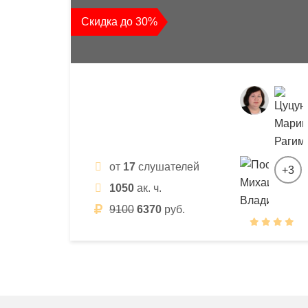
квалификации
Скидка до 30%
и
профессиональной
переподготовки
от
17
слушателей
+3
1050
ак. ч.
9100
6370
руб.