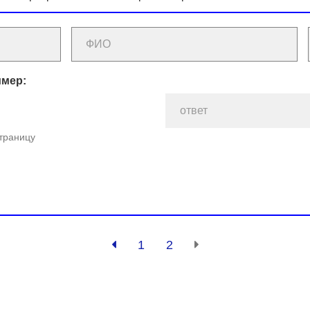
имер:
страницу
1
2