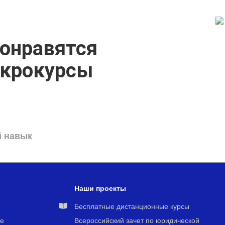
онравятся
икрокурсы
й навык
Наши проекты
я
Бесплатные дистанционные курсы
е
Всероссийский зачет по юридической