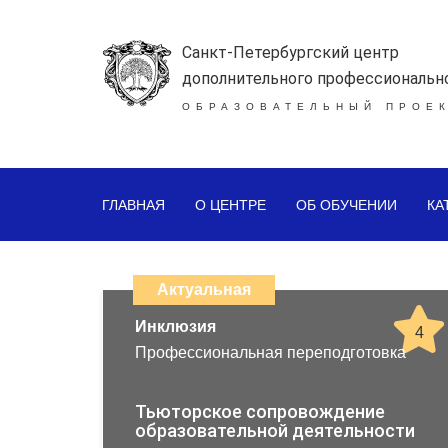
Санкт-Петербургский центр
дополнительного профессиональн
ОБРАЗОВАТЕЛЬНЫЙ ПРОЕК
ГЛАВНАЯ
О ЦЕНТРЕ
ОБ ОБУЧЕНИИ
КА
Каталог
дистанционных
Актуальная
образовательных
Инклюзия
4
Профессиональная переподготовка
программ
повышения
Тьюторское сопровождение
образовательной деятельности