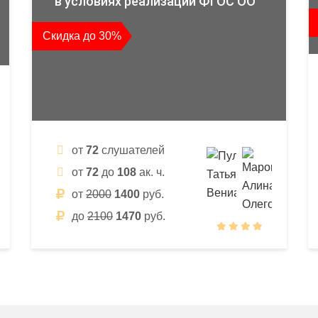
в условиях реализации ФГОС ОО
Скидка до 30%
от
72
слушателей
от
72
до
108
ак. ч.
от
2000
1400
руб.
до
2100
1470
руб.