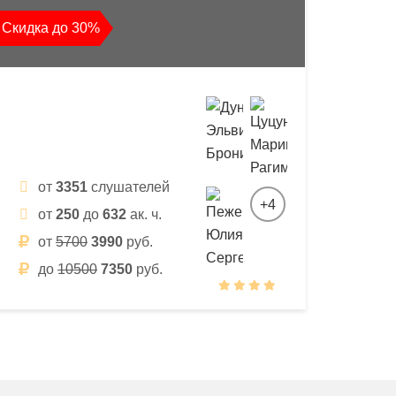
Скидка до 30%
от
3351
слушателей
+4
от
250
до
632
ак. ч.
от
5700
3990
руб.
до
10500
7350
руб.