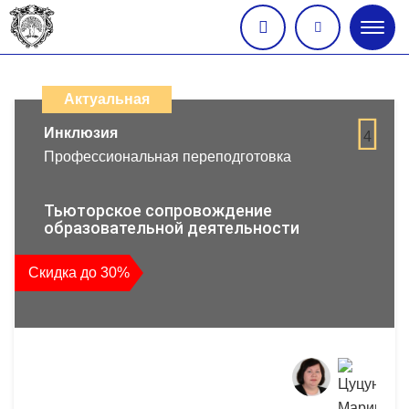
Глав
меню
Каталог
дистанционных
Актуальная
образовательных
Инклюзия
4
Профессиональная переподготовка
программ
повышения
Тьюторское сопровождение
образовательной деятельности
квалификации
Скидка до 30%
и
профессиональной
переподготовки