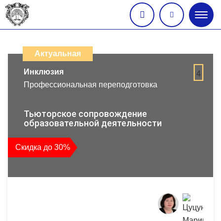
Глав
меню
Каталог
дистанционных
Актуальная
образовательных
Инклюзия
4
Профессиональная переподготовка
программ
повышения
Тьюторское сопровождение
образовательной деятельности
квалификации
Скидка до 30%
и
профессиональной
переподготовки