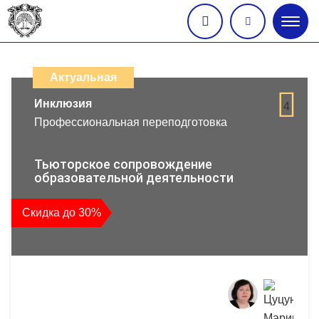
Глав
меню
Каталог
дистанционных
Актуальная
образовательных
Инклюзия
4
Профессиональная переподготовка
программ
повышения
Тьюторское сопровождение
образовательной деятельности
квалификации
Скидка до 30%
и
профессиональной
переподготовки