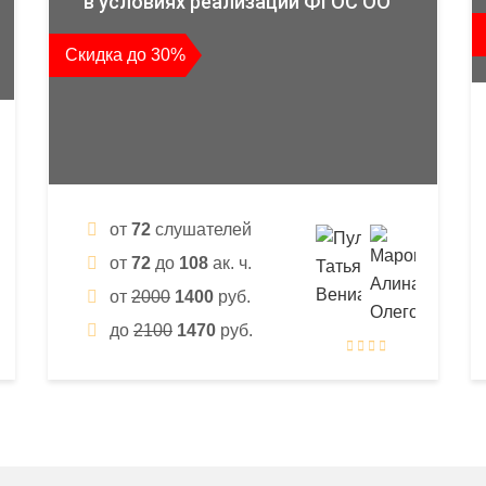
в условиях реализации ФГОС ОО
Скидка до 30%
от
72
слушателей
от
72
до
108
ак. ч.
от
2000
1400
руб.
до
2100
1470
руб.