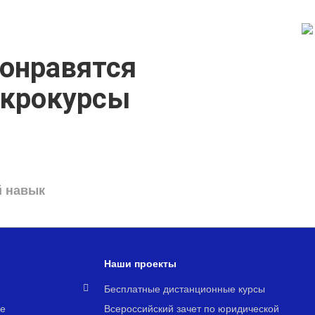
онравятся
икрокурсы
й навык
Наши проекты
я
Бесплатные дистанционные курсы
е
Всероссийский зачет по юридической