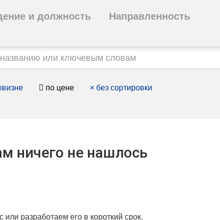
дение и должность
Направленность
овизне
по цене
×
без сортировки
м ничего не нашлось
с или разработаем его в короткий срок.