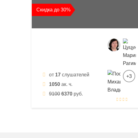
квалификации
Скидка до 30%
и
профессиональной
переподготовки
от
17
слушателей
+3
1050
ак. ч.
9100
6370
руб.