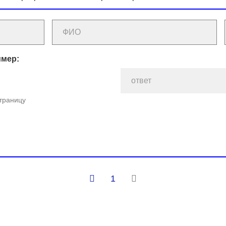
имер:
страницу
1