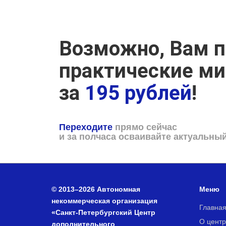
Возможно, Вам п
практические м
за
195 рублей
!
Переходите
прямо сейчас
и за полчаса осваивайте актуальны
© 2013–2026 Автономная
Меню
некоммерческая организация
Главна
«Санкт-Петербургский Центр
О центр
дополнительного