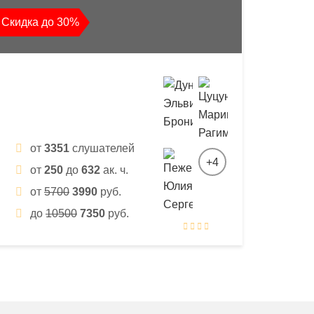
Скидка до 30%
от
3351
слушателей
+4
от
250
до
632
ак. ч.
от
5700
3990
руб.
до
10500
7350
руб.