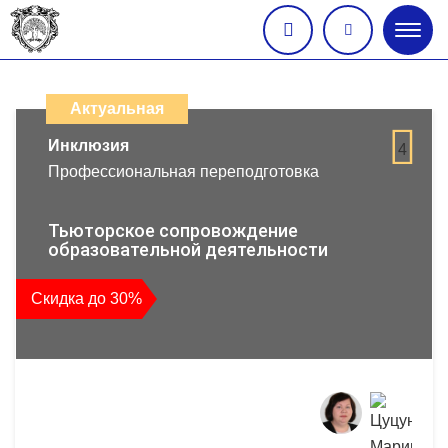
Глав
меню
Каталог
дистанционных
Актуальная
образовательных
Инклюзия
4
Профессиональная переподготовка
программ
повышения
Тьюторское сопровождение
образовательной деятельности
квалификации
Скидка до 30%
и
профессиональной
переподготовки