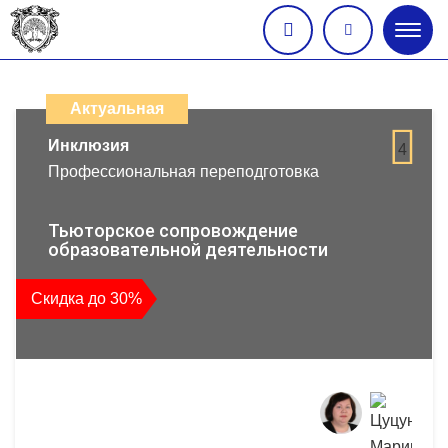
Глав
меню
Каталог
дистанционных
Актуальная
образовательных
Инклюзия
4
Профессиональная переподготовка
программ
повышения
Тьюторское сопровождение
образовательной деятельности
квалификации
Скидка до 30%
и
профессиональной
переподготовки