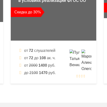
в условиях реализации ФГОС ОО
Скидка до 30%
от
72
слушателей
от
72
до
108
ак. ч.
от
2000
1400
руб.
до
2100
1470
руб.