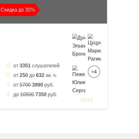
Скидка до 30%
от
3351
слушателей
+4
от
250
до
632
ак. ч.
от
5700
3990
руб.
до
10500
7350
руб.