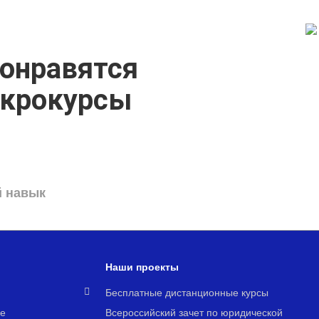
онравятся
икрокурсы
й навык
Наши проекты
я
Бесплатные дистанционные курсы
е
Всероссийский зачет по юридической