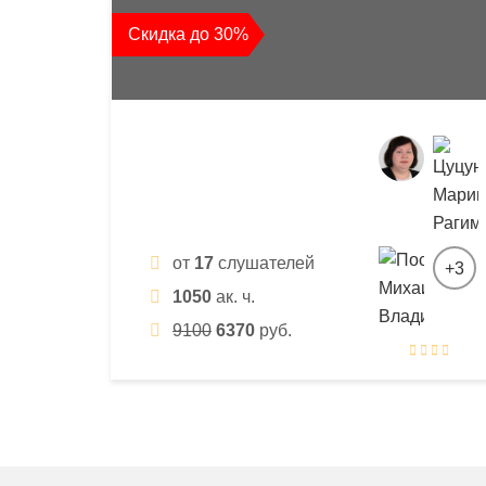
квалификации
Скидка до 30%
и
профессиональной
переподготовки
от
17
слушателей
+3
1050
ак. ч.
9100
6370
руб.