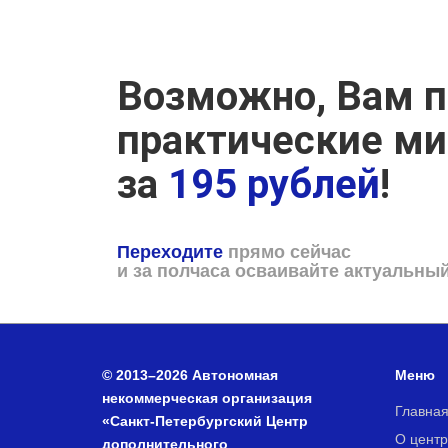
Возможно, Вам п
практические м
за
195 рублей
!
Переходите
прямо сейчас
и за полчаса осваивайте актуальны
© 2013–2026 Автономная
Меню
некоммерческая организация
Главна
«Санкт-Петербургский Центр
О центр
дополнительного