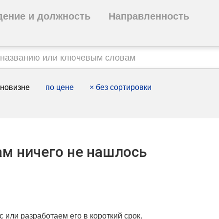
дение и должность
Направленность
 новизне
по цене
×
без сортировки
м ничего не нашлось
с или разработаем его в короткий срок.