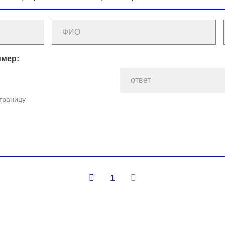
имер:
страницу
1