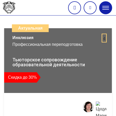
Глав
меню
Каталог
дистанционных
Актуальная
образовательных
Инклюзия
4
Профессиональная переподготовка
программ
повышения
Тьюторское сопровождение
образовательной деятельности
квалификации
Скидка до 30%
и
профессиональной
переподготовки