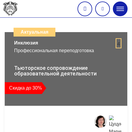
Глав
меню
Каталог
дистанционных
Актуальная
образовательных
Инклюзия
4
Профессиональная переподготовка
программ
повышения
Тьюторское сопровождение
образовательной деятельности
квалификации
Скидка до 30%
и
профессиональной
переподготовки