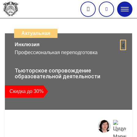
Глав
меню
Каталог
дистанционных
Актуальная
образовательных
Инклюзия
4
Профессиональная переподготовка
программ
повышения
Тьюторское сопровождение
образовательной деятельности
квалификации
Скидка до 30%
и
профессиональной
переподготовки