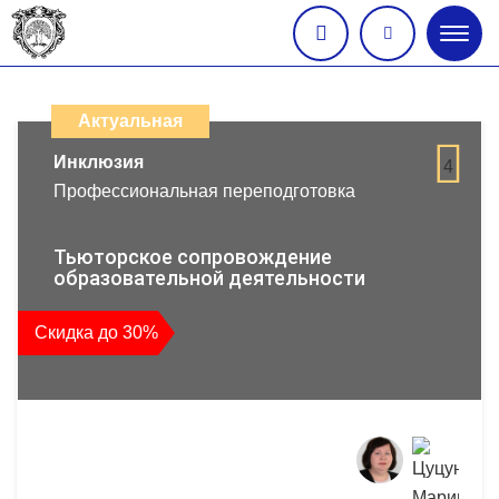
Глав
меню
Каталог
дистанционных
Актуальная
образовательных
Инклюзия
4
Профессиональная переподготовка
программ
повышения
Тьюторское сопровождение
образовательной деятельности
квалификации
Скидка до 30%
и
профессиональной
переподготовки