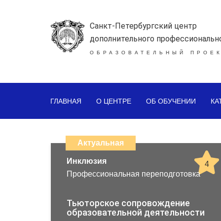
Санкт-Петербургский центр
дополнительного профессиональн
ОБРАЗОВАТЕЛЬНЫЙ ПРОЕК
ГЛАВНАЯ
О ЦЕНТРЕ
ОБ ОБУЧЕНИИ
КА
Каталог
дистанционных
Актуальная
образовательных
Инклюзия
4
Профессиональная переподготовка
программ
повышения
Тьюторское сопровождение
образовательной деятельности