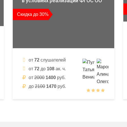
в условиях реализации ФГОС ОО
Скидка до 30%
от
72
слушателей
от
72
до
108
ак. ч.
от
2000
1400
руб.
до
2100
1470
руб.