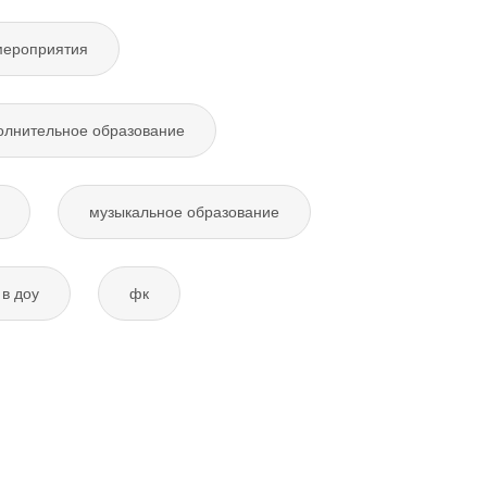
мероприятия
олнительное образование
музыкальное образование
в доу
фк