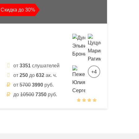
Скидка до 30%
от
3351
слушателей
+4
от
250
до
632
ак. ч.
от
5700
3990
руб.
до
10500
7350
руб.