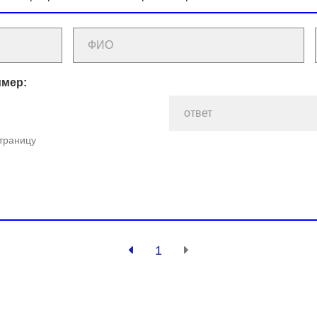
имер:
страницу
1