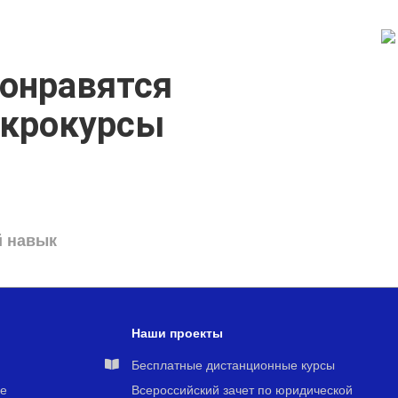
онравятся
икрокурсы
й навык
Наши проекты
я
Бесплатные дистанционные курсы
е
Всероссийский зачет по юридической