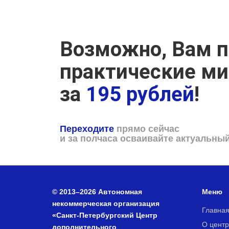
Возможно, Вам п
практические м
за
195 рублей
!
Переходите
прямо сейчас
и за полчаса осваивайте актуальны
© 2013–2026 Автономная
Меню
некоммерческая организация
Главна
«Санкт-Петербургский Центр
О центр
дополнительного