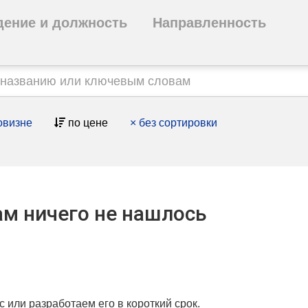
дение и должность
Направленность
овизне
по цене
×
без сортировки
м ничего не нашлось
с или разработаем его в короткий срок.