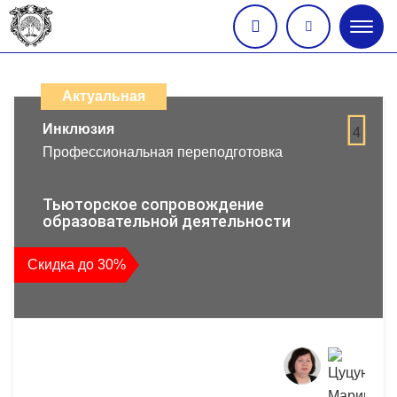
Глав
меню
Каталог
дистанционных
Актуальная
образовательных
Инклюзия
4
Профессиональная переподготовка
программ
повышения
Тьюторское сопровождение
образовательной деятельности
квалификации
Скидка до 30%
и
профессиональной
переподготовки