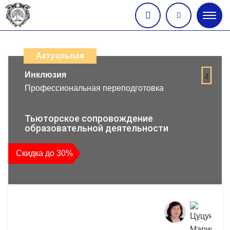
Глав
меню
Каталог
дистанционных
Актуальная
образовательных
Инклюзия
4
Профессиональная переподготовка
программ
повышения
Тьюторское сопровождение
образовательной деятельности
квалификации
Скидка до 30%
и
профессиональной
переподготовки