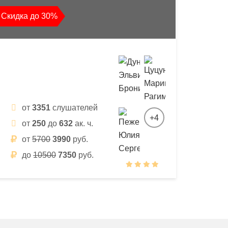
Скидка до 30%
от
3351
слушателей
+4
от
250
до
632
ак. ч.
от
5700
3990
руб.
до
10500
7350
руб.