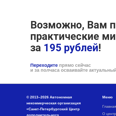
Возможно, Вам п
практические м
за
195 рублей
!
Переходите
прямо сейчас
и за полчаса осваивайте актуальны
© 2013–2026 Автономная
Меню
некоммерческая организация
Главна
«Санкт-Петербургский Центр
О центр
дополнительного