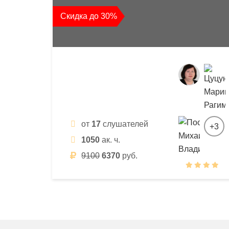
квалификации
Скидка до 30%
и
профессиональной
переподготовки
от
17
слушателей
+3
1050
ак. ч.
9100
6370
руб.