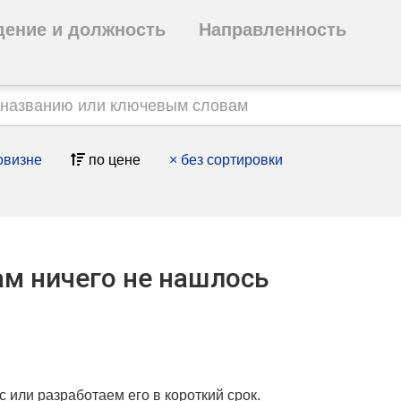
дение и должность
Направленность
овизне
по цене
×
без сортировки
м ничего не нашлось
с или разработаем его в короткий срок.