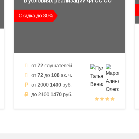
в условиях реализации ФГОС ОО
Скидка до 30%
от
72
слушателей
от
72
до
108
ак. ч.
от
2000
1400
руб.
до
2100
1470
руб.