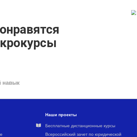
онравятся
икрокурсы
й навык
Наши проекты
я
Бесплатные дистанционные курсы
е
Всероссийский зачет по юридической