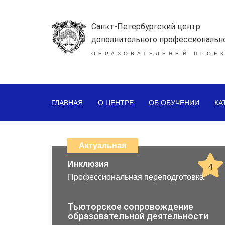
Санкт-Петербургский центр
дополнительного профессиональн
ОБРАЗОВАТЕЛЬНЫЙ ПРОЕК
ГЛАВНАЯ
О ЦЕНТРЕ
ОБ ОБУЧЕНИИ
КА
Каталог
дистанционных
Актуальная
образовательных
Инклюзия
4
Профессиональная переподготовка
программ
повышения
Тьюторское сопровождение
образовательной деятельности