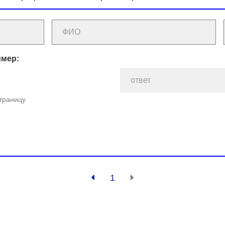
имер:
страницу
1