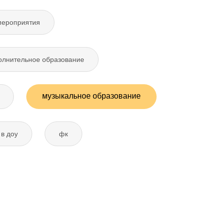
мероприятия
олнительное образование
музыкальное образование
в доу
фк