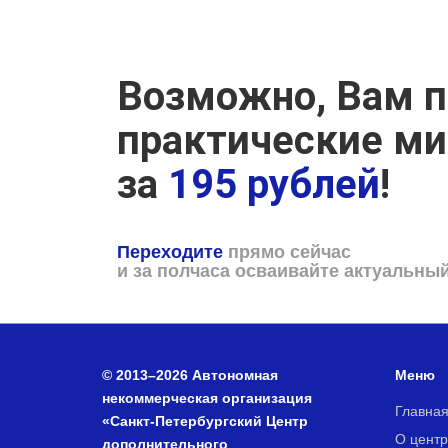
Возможно, Вам п
практические м
за
195 рублей
!
Переходите
прямо сейчас
и за полчаса осваивайте актуальны
© 2013–2026 Автономная
Меню
некоммерческая организация
Главна
«Санкт-Петербургский Центр
О центр
дополнительного