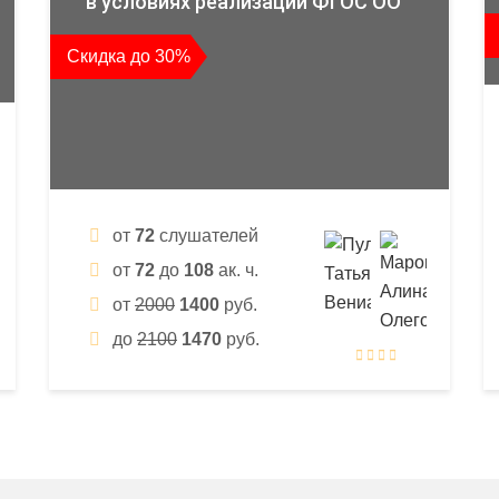
в условиях реализации ФГОС ОО
Скидка до 30%
от
72
слушателей
от
72
до
108
ак. ч.
от
2000
1400
руб.
до
2100
1470
руб.