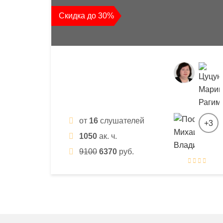
квалификации
Скидка до 30%
и
профессиональной
переподготовки
от
16
слушателей
+3
1050
ак. ч.
9100
6370
руб.