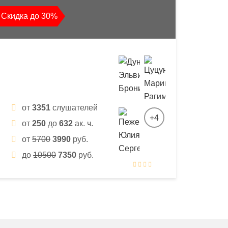
Скидка до 30%
от
3351
слушателей
+4
от
250
до
632
ак. ч.
от
5700
3990
руб.
до
10500
7350
руб.