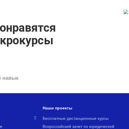
онравятся
икрокурсы
й навык
Наши проекты
я
Бесплатные дистанционные курсы
е
Всероссийский зачет по юридической