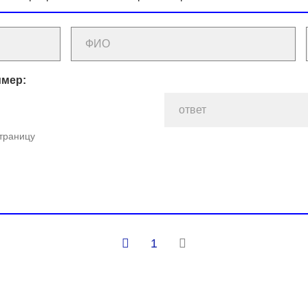
имер:
страницу
1