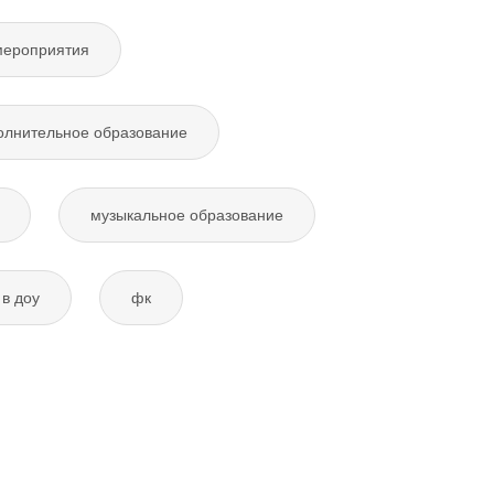
мероприятия
олнительное образование
музыкальное образование
в доу
фк