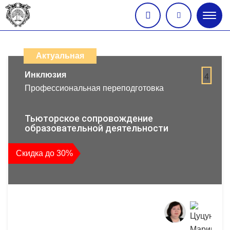
Глав
меню
Каталог
дистанционных
Актуальная
образовательных
Инклюзия
4
Профессиональная переподготовка
программ
повышения
Тьюторское сопровождение
образовательной деятельности
квалификации
Скидка до 30%
и
профессиональной
переподготовки