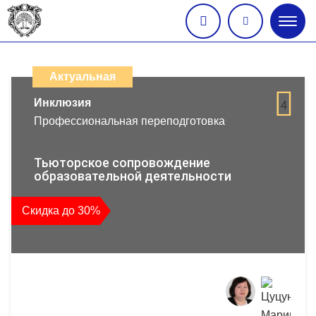
Глав
меню
Каталог
дистанционных
Актуальная
образовательных
Инклюзия
4
Профессиональная переподготовка
программ
повышения
Тьюторское сопровождение
образовательной деятельности
квалификации
Скидка до 30%
и
профессиональной
переподготовки