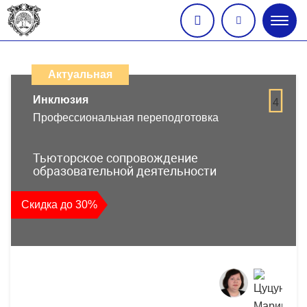
Глав
меню
Каталог
дистанционных
Актуальная
образовательных
Инклюзия
4
Профессиональная переподготовка
программ
повышения
Тьюторское сопровождение
образовательной деятельности
квалификации
Скидка до 30%
и
профессиональной
переподготовки