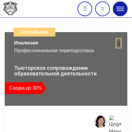
Глав
меню
Каталог
дистанционных
Актуальная
образовательных
Инклюзия
4
Профессиональная переподготовка
программ
повышения
Тьюторское сопровождение
образовательной деятельности
квалификации
Скидка до 30%
и
профессиональной
переподготовки