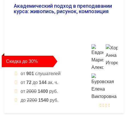
Академический подход в преподавании
курса: живопись, рисунок, композиция
Скидка до 30%
от
901
слушателей
от
72
до
144
ак. ч.
от
2000
1400
руб.
до
2200
1540
руб.