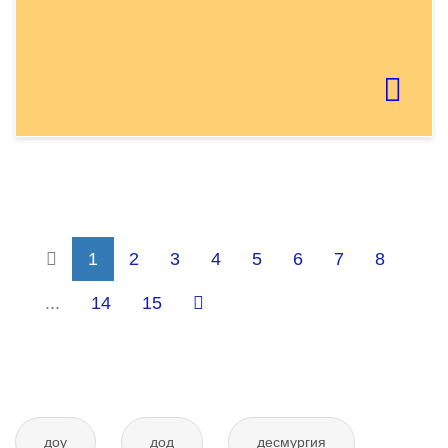
Если картинку тяжело распознать - обновите
страницу
Отправить тему
1
2
3
4
5
6
7
8
...
14
15
доу
дод
десмургия