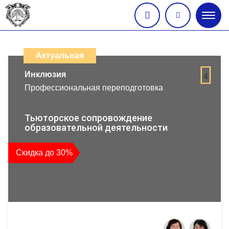
Глав
меню
Каталог
дистанционных
Актуальная
образовательных
Инклюзия
4
Профессиональная переподготовка
программ
повышения
Тьюторское сопровождение
образовательной деятельности
квалификации
Скидка до 30%
и
профессиональной
переподготовки