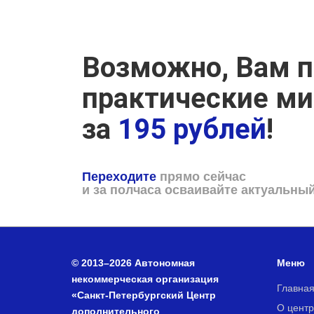
Возможно, Вам п
практические м
за
195 рублей
!
Переходите
прямо сейчас
и за полчаса осваивайте актуальны
© 2013–2026 Автономная
Меню
некоммерческая организация
Главна
«Санкт-Петербургский Центр
О центр
дополнительного