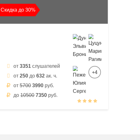
Скидка до 30%
от
3351
слушателей
+4
от
250
до
632
ак. ч.
от
5700
3990
руб.
до
10500
7350
руб.