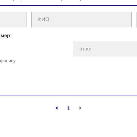
имер:
страницу
1