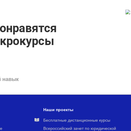
онравятся
икрокурсы
й навык
Наши проекты
я
Бесплатные дистанционные курсы
е
Всероссийский зачет по юридической