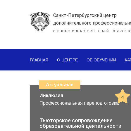
Санкт-Петербургский центр
дополнительного профессиональн
ОБРАЗОВАТЕЛЬНЫЙ ПРОЕК
ГЛАВНАЯ
О ЦЕНТРЕ
ОБ ОБУЧЕНИИ
КА
Каталог
дистанционных
Актуальная
образовательных
Инклюзия
4
Профессиональная переподготовка
программ
повышения
Тьюторское сопровождение
образовательной деятельности