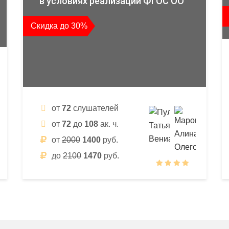
в условиях реализации ФГОС ОО
Скидка до 30%
от
72
слушателей
от
72
до
108
ак. ч.
от
2000
1400
руб.
до
2100
1470
руб.