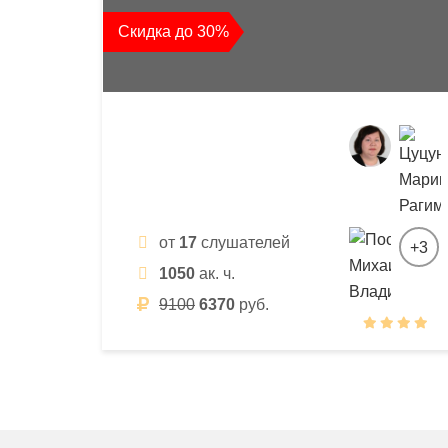
квалификации
Скидка до 30%
и
профессиональной
переподготовки
от
17
слушателей
+3
1050
ак. ч.
9100
6370
руб.