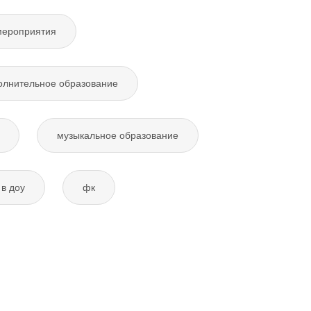
мероприятия
олнительное образование
музыкальное образование
в доу
фк