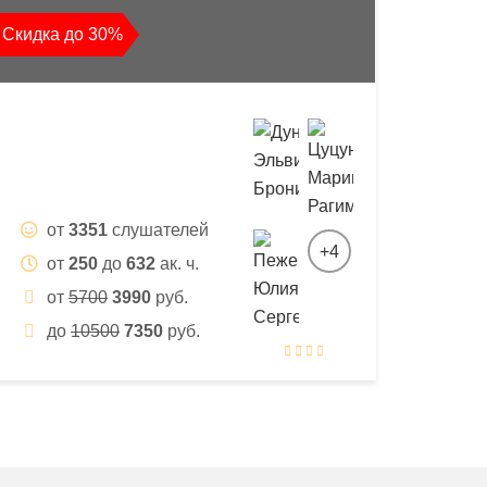
Скидка до 30%
от
3351
слушателей
+4
от
250
до
632
ак. ч.
от
5700
3990
руб.
до
10500
7350
руб.