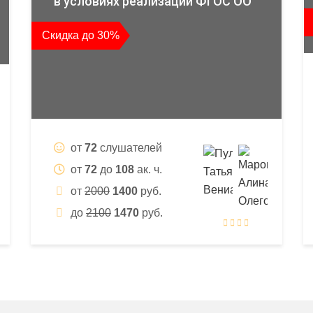
в условиях реализации ФГОС ОО
Скидка до 30%
от
72
слушателей
от
72
до
108
ак. ч.
от
2000
1400
руб.
до
2100
1470
руб.