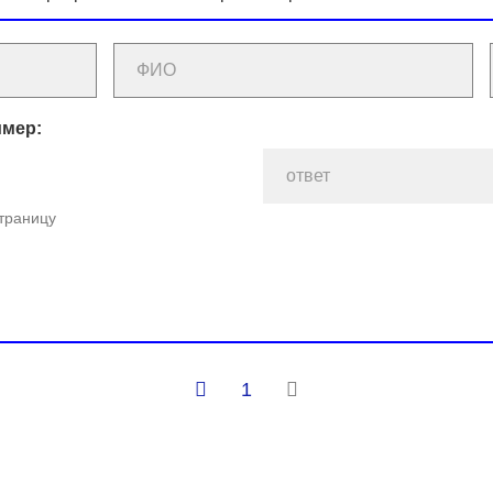
имер:
страницу
1