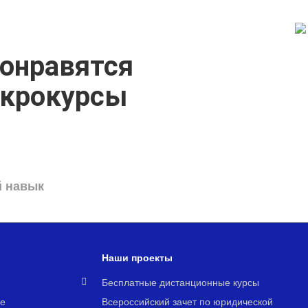
онравятся
икрокурсы
й навык
Наши проекты
я
Бесплатные дистанционные курсы
е
Всероссийский зачет по юридической