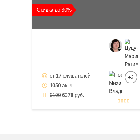
квалификации
Скидка до 30%
и
профессиональной
переподготовки
от
17
слушателей
+3
1050
ак. ч.
9100
6370
руб.