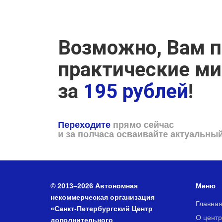
Возможно, Вам п
практические м
за
195 рублей
!
Переходите
прямо сейчас
и за полчаса осваивайте актуальны
© 2013–2026 Автономная
Меню
некоммерческая организация
Главна
«Санкт-Петербургский Центр
О центр
дополнительного