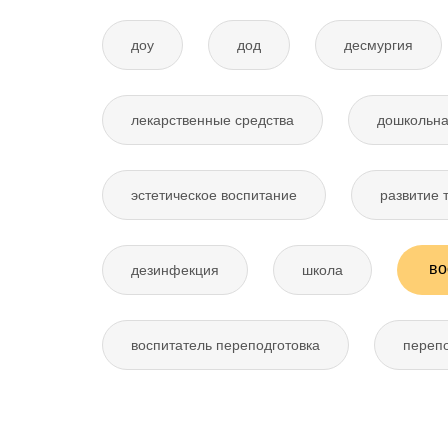
доу
дод
десмургия
лекарственные средства
дошкольна
эстетическое воспитание
развитие 
во
дезинфекция
школа
воспитатель переподготовка
перепо