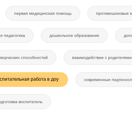
первая медицинская помощь
противошоковые 
я педагогика
дошкольное образование
доп
творческих способностей
взаимодействие с родителями
спитательная работа в доу
современные педтехнол
дготовка воспитатель