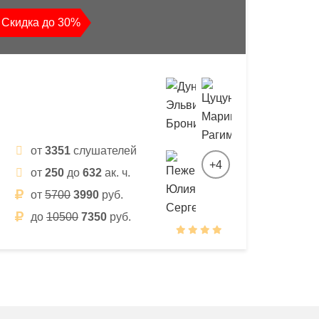
Скидка до 30%
от
3351
слушателей
+4
от
250
до
632
ак. ч.
от
5700
3990
руб.
до
10500
7350
руб.