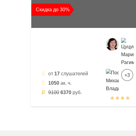
квалификации
Скидка до 30%
и
профессиональной
переподготовки
от
17
слушателей
+3
1050
ак. ч.
9100
6370
руб.