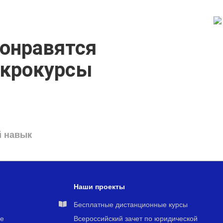
онравятся
икрокурсы
й навык
Наши проекты
я
Бесплатные дистанционные курсы
е
Всероссийский зачет по юридической