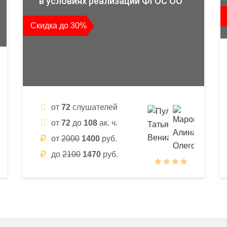
в условиях реализации ФГОС ОО
Скидка до 30%
от
72
слушателей
от
72
до
108
ак. ч.
от
2000
1400
руб.
до
2100
1470
руб.