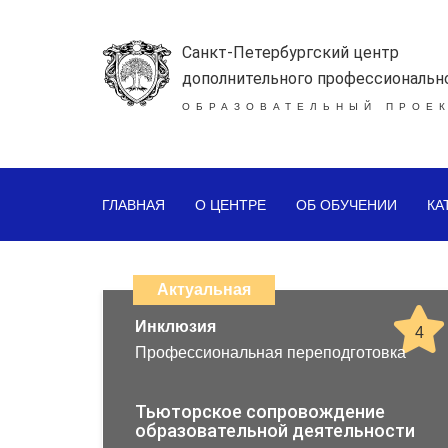
Санкт-Петербургский центр
дополнительного профессиональн
ОБРАЗОВАТЕЛЬНЫЙ ПРОЕК
ГЛАВНАЯ
О ЦЕНТРЕ
ОБ ОБУЧЕНИИ
КА
Каталог
дистанционных
Актуальная
образовательных
Инклюзия
4
Профессиональная переподготовка
программ
повышения
Тьюторское сопровождение
образовательной деятельности