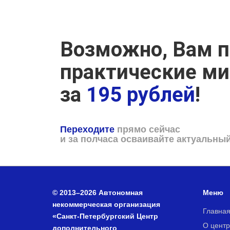
Возможно, Вам п
практические м
за
195 рублей
!
Переходите
прямо сейчас
и за полчаса осваивайте актуальны
© 2013–2026 Автономная
Меню
некоммерческая организация
Главна
«Санкт-Петербургский Центр
О центр
дополнительного