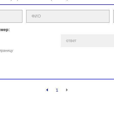
имер:
страницу
1