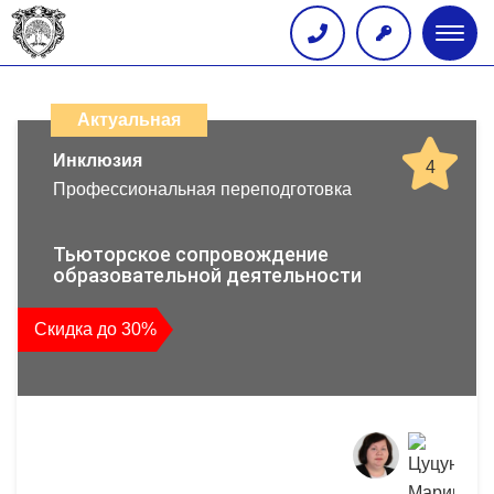
Глав
меню
Каталог
дистанционных
Актуальная
образовательных
Инклюзия
4
Профессиональная переподготовка
программ
повышения
Тьюторское сопровождение
образовательной деятельности
квалификации
Скидка до 30%
и
профессиональной
переподготовки