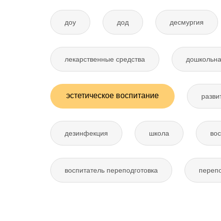
доу
дод
десмургия
лекарственные средства
дошкольна
эстетическое воспитание
разви
дезинфекция
школа
вос
воспитатель переподготовка
перепо