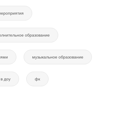
мероприятия
олнительное образование
лями
музыкальное образование
в доу
фк