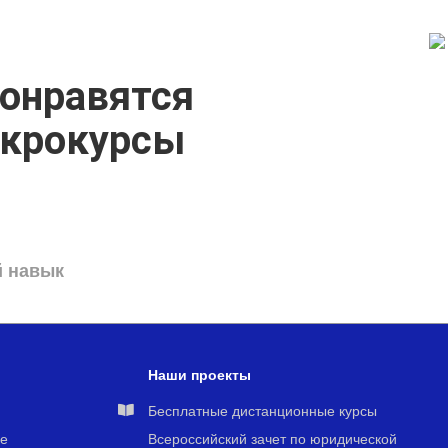
онравятся
икрокурсы
й навык
Наши проекты
я
Бесплатные дистанционные курсы
е
Всероссийский зачет по юридической