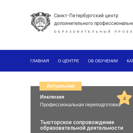
Санкт-Петербургский центр
дополнительного профессиональн
ОБРАЗОВАТЕЛЬНЫЙ ПРОЕК
ГЛАВНАЯ
О ЦЕНТРЕ
ОБ ОБУЧЕНИИ
КА
Каталог
дистанционных
Актуальная
образовательных
Инклюзия
4
Профессиональная переподготовка
программ
повышения
Тьюторское сопровождение
образовательной деятельности