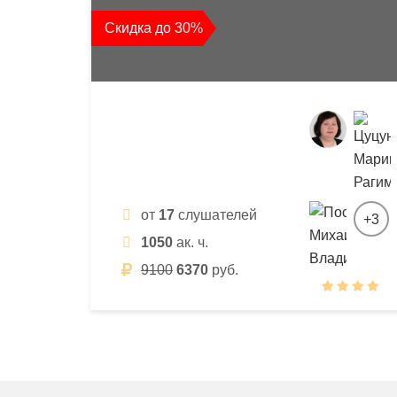
квалификации
Скидка до 30%
и
профессиональной
переподготовки
от
17
слушателей
+3
1050
ак. ч.
9100
6370
руб.