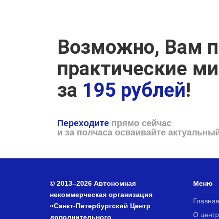
Возможно, Вам п
практические м
за
195 рублей
!
Переходите
прямо сейчас
и за полчаса осваивайте актуальны
© 2013–2026 Автономная
Меню
некоммерческая организация
Главна
«Санкт-Петербургский Центр
О центр
дополнительного