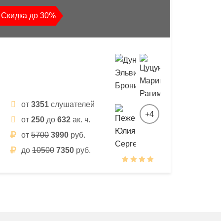
Скидка до 30%
от
3351
слушателей
+4
от
250
до
632
ак. ч.
от
5700
3990
руб.
до
10500
7350
руб.