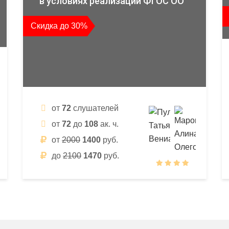
в условиях реализации ФГОС ОО
Скидка до 30%
от
72
слушателей
от
72
до
108
ак. ч.
от
2000
1400
руб.
до
2100
1470
руб.