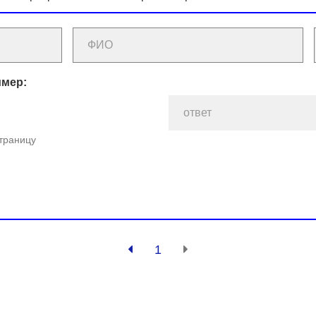
имер:
страницу
1