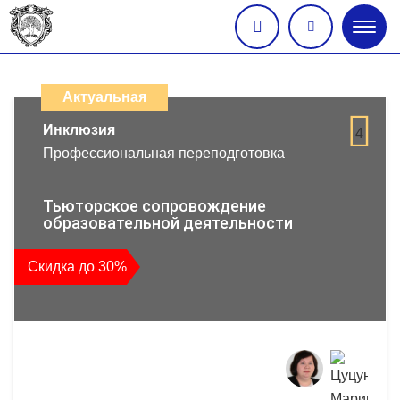
Глав
меню
Каталог
дистанционных
Актуальная
образовательных
Инклюзия
4
Профессиональная переподготовка
программ
повышения
Тьюторское сопровождение
образовательной деятельности
квалификации
Скидка до 30%
и
профессиональной
переподготовки