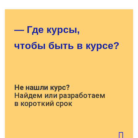
Оставьте заявку - мы найдём
для Вас нужный курс!
— Где курсы,
чтобы быть в курсе?
Докажите, что Вы человек, решите
Не нашли курс?
пример:
Найдем или разработаем
в короткий срок
Если картинку тяжело распознать - обновите
страницу