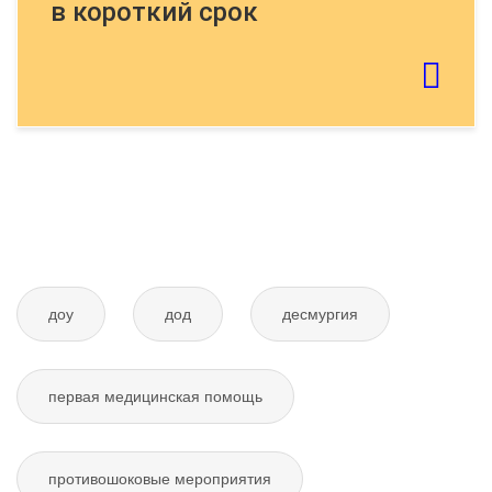
в короткий срок
Если картинку тяжело распознать - обновите
страницу
Отправить тему
доу
дод
десмургия
первая медицинская помощь
противошоковые мероприятия