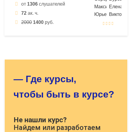
от
1306
слушателей
72
ак. ч.
2000
1400
руб.
Оставьте заявку - мы найдём
для Вас нужный курс!
— Где курсы,
чтобы быть в курсе?
Докажите, что Вы человек, решите
Не нашли курс?
пример:
Найдем или разработаем