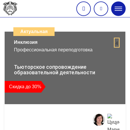
Глав
меню
Каталог
дистанционных
Актуальная
образовательных
Инклюзия
4
Профессиональная переподготовка
программ
повышения
Тьюторское сопровождение
образовательной деятельности
квалификации
Скидка до 30%
и
профессиональной
переподготовки