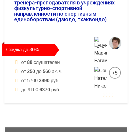
тренера-преподавателя в учреждениях
физкультурно-спортивной
направленности по спортивным
единоборствам (дзюдо, тхэквондо)
Скидка до 30%
от
88
слушателей
от
250
до
560
ак. ч.
+5
от
5700
3990
руб.
до
9100
6370
руб.