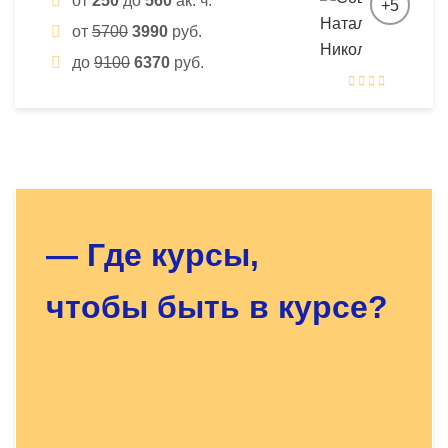
от
250
до
560
ак. ч.
+5
от
5700
3990
руб.
до
9100
6370
руб.
Оставьте заявку - мы найдём
для Вас нужный курс!
— Где курсы,
чтобы быть в курсе?
Докажите, что Вы человек, решите