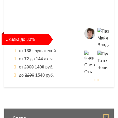
Скидка до 30%
от
138
слушателей
от
72
до
144
ак. ч.
от
2000
1400
руб.
до
2200
1540
руб.