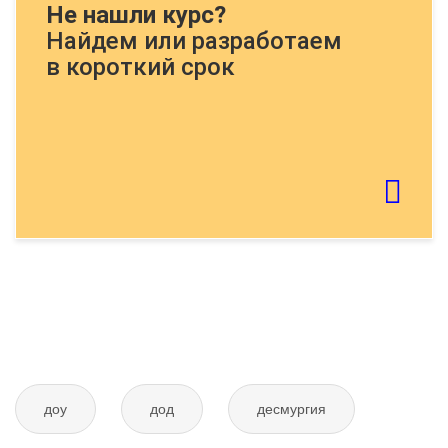
Не нашли курс?
пример:
Найдем или разработаем
в короткий срок
Если картинку тяжело распознать - обновите
страницу
Отправить тему
доу
дод
десмургия