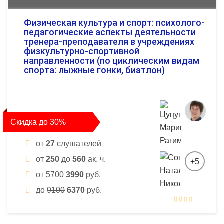
Физическая культура и спорт: психолого-
педагогические аспекты деятельности
тренера-преподавателя в учреждениях
физкультурно-спортивной
направленности (по циклическим видам
спорта: лыжные гонки, биатлон)
Скидка до 30%
от
27
слушателей
от
250
до
560
ак. ч.
+5
от
5700
3990
руб.
до
9100
6370
руб.