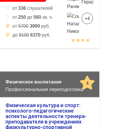
от
336
слушателей
от
250
до
560
ак. ч.
+4
от
5700
3990
руб.
до
9100
6370
руб.
Физическое воспитание
4
Профессиональная переподготовка
Физическая культура и спорт:
психолого-педагогические
аспекты деятельности тренера-
преподавателя в учреждениях
физкультурно-спортивной