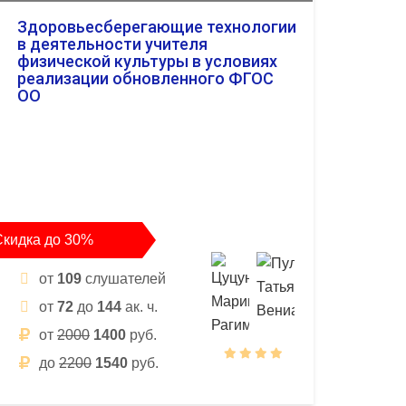
Здоровьесберегающие технологии
в деятельности учителя
физической культуры в условиях
реализации обновленного ФГОС
ОО
Скидка до 30%
от
109
слушателей
от
72
до
144
ак. ч.
от
2000
1400
руб.
до
2200
1540
руб.