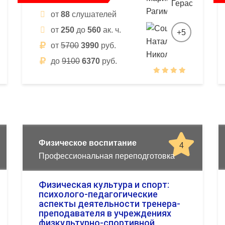
от
88
слушателей
от
250
до
560
ак. ч.
+5
от
5700
3990
руб.
до
9100
6370
руб.
Физическое воспитание
4
Профессиональная переподготовка
Физическая культура и спорт:
психолого-педагогические
аспекты деятельности тренера-
преподавателя в учреждениях
физкультурно-спортивной