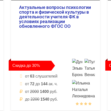
Актуальные вопросы психологии
спорта и физической культуры в
деятельности учителя ФК в
условиях реализации
обновленного ФГОС ОО
Скидка до 30%
от
63
слушателей
от
72
до
144
ак. ч.
от
2000
1400
руб.
до
2200
1540
руб.