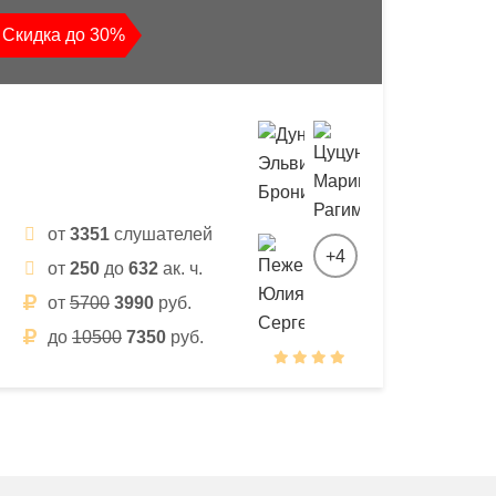
Скидка до 30%
от
3351
слушателей
+4
от
250
до
632
ак. ч.
от
5700
3990
руб.
до
10500
7350
руб.