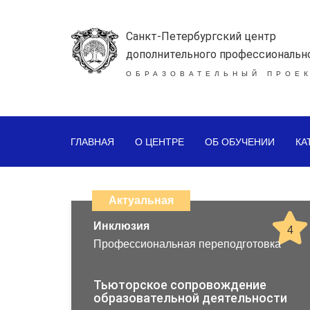
Санкт-Петербургский центр
дополнительного профессиональн
ОБРАЗОВАТЕЛЬНЫЙ ПРОЕК
ГЛАВНАЯ
О ЦЕНТРЕ
ОБ ОБУЧЕНИИ
КА
Каталог
дистанционных
Актуальная
образовательных
Инклюзия
4
Профессиональная переподготовка
программ
повышения
Тьюторское сопровождение
образовательной деятельности