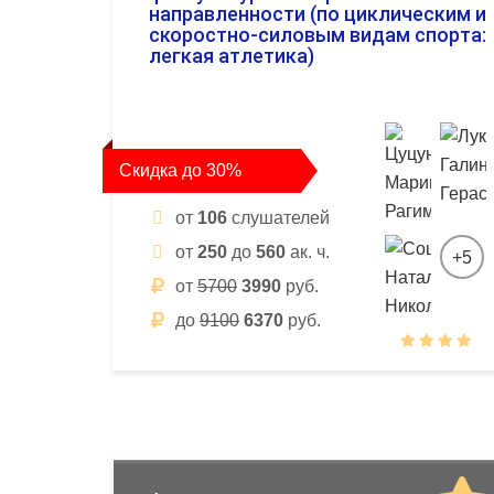
направленности (по циклическим и
скоростно-силовым видам спорта:
легкая атлетика)
Скидка до 30%
от
106
слушателей
от
250
до
560
ак. ч.
+5
от
5700
3990
руб.
до
9100
6370
руб.