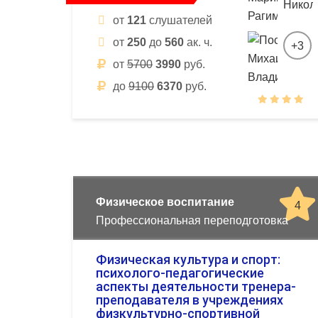
от
121
слушателей
от
250
до
560
ак. ч.
+3
от
5700
3990
руб.
до
9100
6370
руб.
Физическое воспитание
4
Профессиональная переподготовка
Физическая культура и спорт:
психолого-педагогические
аспекты деятельности тренера-
преподавателя в учреждениях
физкультурно-спортивной