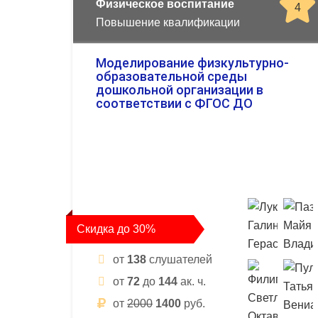
Физическое воспитание
4
Повышение квалификации
Моделирование физкультурно-
образовательной среды
дошкольной организации в
соответствии с ФГОС ДО
Скидка до 30%
от
138
слушателей
от
72
до
144
ак. ч.
от
2000
1400
руб.