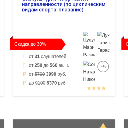
направленности (по циклическим
видам спорта: плавание)
Скидка до 30%
от
31
слушателей
от
250
до
560
ак. ч.
+5
от
5700
3990
руб.
до
9100
6370
руб.