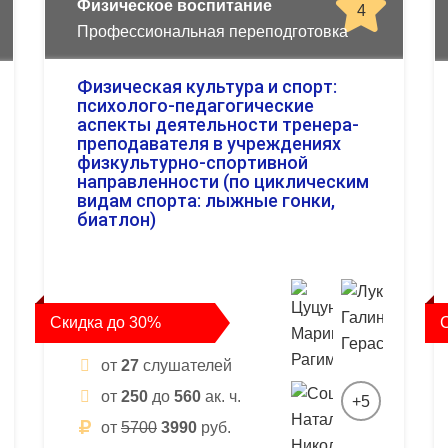
Физическое воспитание
4
Профессиональная переподготовка
Физическая культура и спорт:
психолого-педагогические
аспекты деятельности тренера-
преподавателя в учреждениях
физкультурно-спортивной
направленности (по циклическим
видам спорта: лыжные гонки,
биатлон)
Скидка до 30%
от
27
слушателей
от
250
до
560
ак. ч.
+5
от
5700
3990
руб.