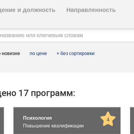
дение и должность
Направленность
 новизне
по цене
×
без сортировки
ено 17 программ:
Психология
4
Повышение квалификации