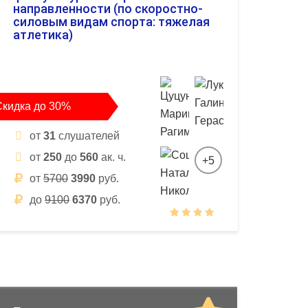
направленности (по скоростно-
силовым видам спорта: тяжелая
атлетика)
Скидка до 30%
от
31
слушателей
от
250
до
560
ак. ч.
+5
от
5700
3990
руб.
до
9100
6370
руб.