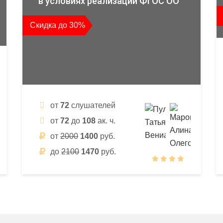
в условиях реализации ФГОС ОО
Скидка до 30%
от
72
слушателей
от
72
до
108
ак. ч.
от
2000
1400
руб.
до
2100
1470
руб.