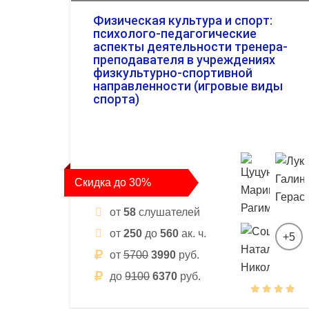
Физическая культура и спорт:
психолого-педагогические
аспекты деятельности тренера-
преподавателя в учреждениях
физкультурно-спортивной
направленности (игровые виды
спорта)
Скидка до 30%
от
58
слушателей
от
250
до
560
ак. ч.
+5
от
5700
3990
руб.
до
9100
6370
руб.