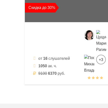
квалификации
Скидка до 30%
и
профессиональной
переподготовки
от
16
слушателей
+3
1050
ак. ч.
9100
6370
руб.