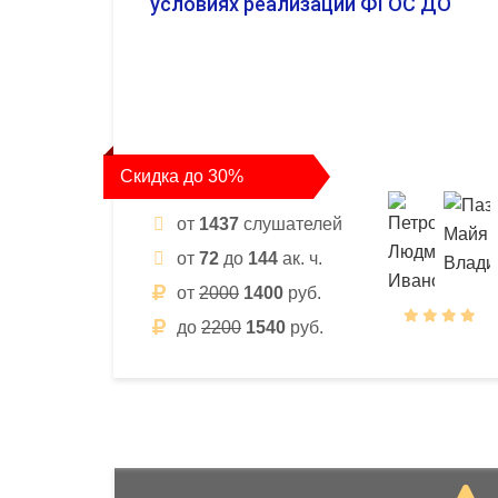
условиях реализации ФГОС ДО
Скидка до 30%
от
1437
слушателей
от
72
до
144
ак. ч.
от
2000
1400
руб.
до
2200
1540
руб.