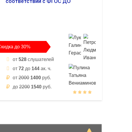
соответствии с ФГОС ДО
Скидка до 30%
от
528
слушателей
от
72
до
144
ак. ч.
от
2000
1400
руб.
до
2200
1540
руб.