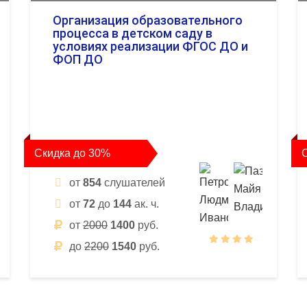
Организация образовательного
процесса в детском саду в
условиях реализации ФГОС ДО и
ФОП ДО
Скидка до 30%
от
854
слушателей
от
72
до
144
ак. ч.
от
2000
1400
руб.
до
2200
1540
руб.