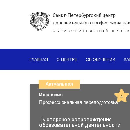
Санкт-Петербургский центр
дополнительного профессиональн
ОБРАЗОВАТЕЛЬНЫЙ ПРОЕК
ГЛАВНАЯ
О ЦЕНТРЕ
ОБ ОБУЧЕНИИ
КА
Каталог
дистанционных
Актуальная
образовательных
Инклюзия
4
Профессиональная переподготовка
программ
повышения
Тьюторское сопровождение
образовательной деятельности