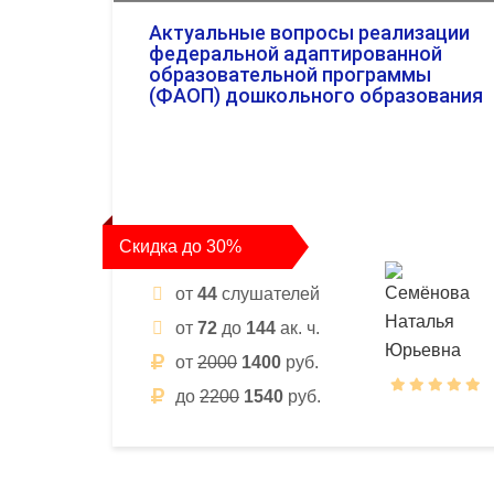
Актуальные вопросы реализации
федеральной адаптированной
образовательной программы
(ФАОП) дошкольного образования
Скидка до 30%
от
44
слушателей
от
72
до
144
ак. ч.
от
2000
1400
руб.
до
2200
1540
руб.