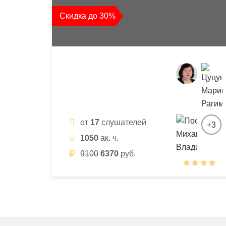
квалификации
Скидка до 30%
и
профессиональной
переподготовки
от
17
слушателей
+3
1050
ак. ч.
9100
6370
руб.