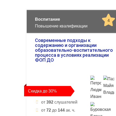
Воспитание
4
Повышение квалификации
Современные подходы к
содержанию и организации
образовательно-воспитательного
процесса в условиях реализации
ФОП ДО
Скидка до 30%
от
392
слушателей
от
72
до
144
ак. ч.