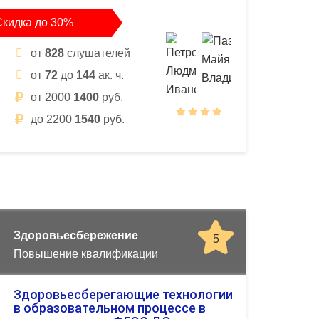
Скидка до 30%
от
828
слушателей
от
72
до
144
ак. ч.
от
2000
1400
руб.
до
2200
1540
руб.
Здоровьесбережение
5
Повышение квалификации
Здоровьесберегающие технологии
в образовательном процессе в