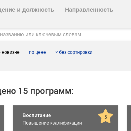
дение и должность
Направленность
 новизне
по цене
×
без сортировки
ено 15 программ:
Воспитание
5
Повышение квалификации