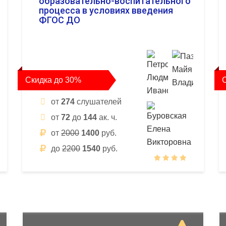
образовательно-воспитательного
процесса в условиях введения
ФГОС ДО
Скидка до 30%
от
274
слушателей
от
72
до
144
ак. ч.
от
2000
1400
руб.
до
2200
1540
руб.