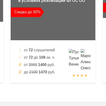
в условиях реализации ФГОС ОО
Скидка до 30%
от
72
слушателей
от
72
до
108
ак. ч.
от
2000
1400
руб.
до
2100
1470
руб.