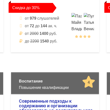
Скидка до 30%
от
979
слушателей
от
72
до
144
ак. ч.
от
2000
1400
руб.
до
2200
1540
руб.
Воспитание
4
Повышение квалификации
Современные подходы к
содержанию и организации