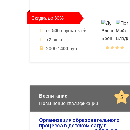
Скидка до 30%
от
546
слушателей
72
ак. ч.
2000
1400
руб.
Воспитание
5
Повышение квалификации
Организация образовательного
процесса в детском саду в