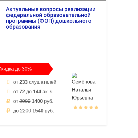
Актуальные вопросы реализации
федеральной образовательной
программы (ФОП) дошкольного
образования
Скидка до 30%
от
233
слушателей
от
72
до
144
ак. ч.
от
2000
1400
руб.
до
2200
1540
руб.