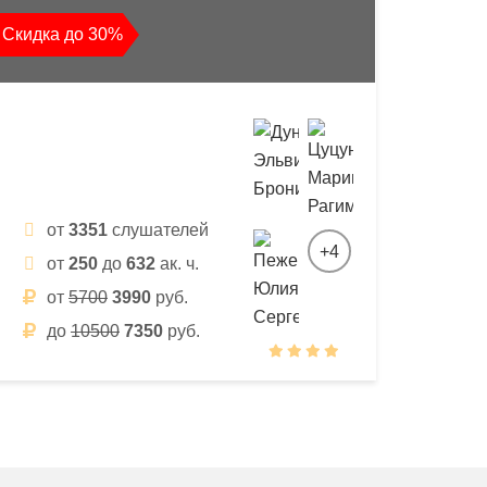
Скидка до 30%
от
3351
слушателей
+4
от
250
до
632
ак. ч.
от
5700
3990
руб.
до
10500
7350
руб.